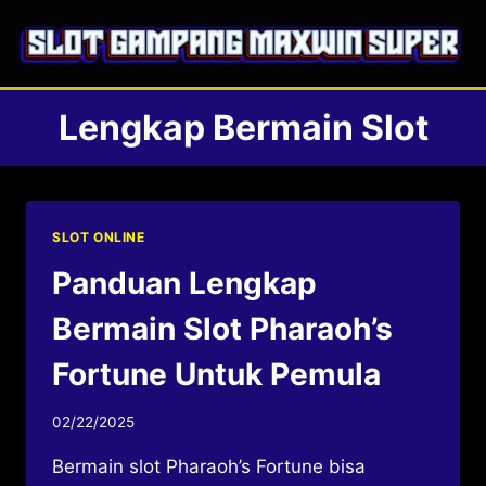
Skip
to
content
Lengkap Bermain Slot
SLOT ONLINE
Panduan Lengkap
Bermain Slot Pharaoh’s
Fortune Untuk Pemula
02/22/2025
Bermain slot Pharaoh’s Fortune bisa