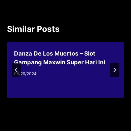
Similar Posts
Danza De Los Muertos – Slot
Gampang Maxwin Super Hari Ini
05/29/2024