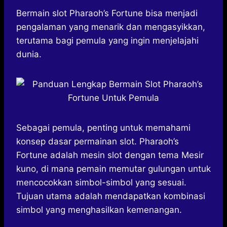
h
a
e
e
k
i
a
c
s
l
y
n
Bermain slot Pharaoh’s Fortune bisa menjadi
t
e
s
e
p
e
pengalaman yang menarik dan mengasyikkan,
s
b
e
g
e
terutama bagi pemula yang ingin menjelajahi
A
o
n
r
dunia.
p
o
g
a
p
k
e
m
r
Sebagai pemula, penting untuk memahami
konsep dasar permainan slot. Pharaoh’s
Fortune adalah mesin slot dengan tema Mesir
kuno, di mana pemain memutar gulungan untuk
mencocokkan simbol-simbol yang sesuai.
Tujuan utama adalah mendapatkan kombinasi
simbol yang menghasilkan kemenangan.