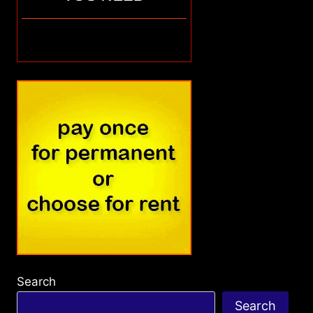
Search
Search