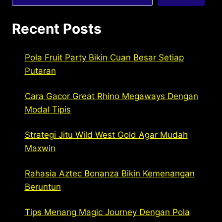
Recent Posts
Pola Fruit Party Bikin Cuan Besar Setiap
Putaran
Cara Gacor Great Rhino Megaways Dengan
Modal Tipis
Strategi Jitu Wild West Gold Agar Mudah
Maxwin
Rahasia Aztec Bonanza Bikin Kemenangan
Beruntun
Tips Menang Magic Journey Dengan Pola