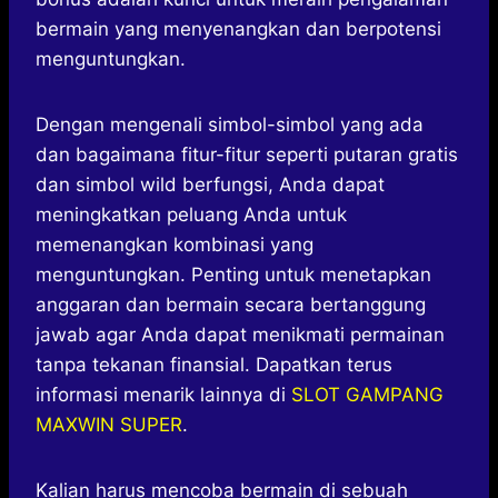
bermain yang menyenangkan dan berpotensi
menguntungkan.
Dengan mengenali simbol-simbol yang ada
dan bagaimana fitur-fitur seperti putaran gratis
dan simbol wild berfungsi, Anda dapat
meningkatkan peluang Anda untuk
memenangkan kombinasi yang
menguntungkan. Penting untuk menetapkan
anggaran dan bermain secara bertanggung
jawab agar Anda dapat menikmati permainan
tanpa tekanan finansial. Dapatkan terus
informasi menarik lainnya di
SLOT GAMPANG
MAXWIN SUPER
.
Kalian harus mencoba bermain di sebuah