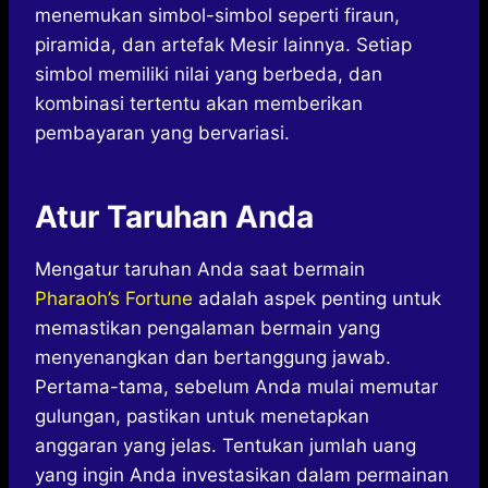
menemukan simbol-simbol seperti firaun,
piramida, dan artefak Mesir lainnya. Setiap
simbol memiliki nilai yang berbeda, dan
kombinasi tertentu akan memberikan
pembayaran yang bervariasi.
Atur Taruhan Anda
Mengatur taruhan Anda saat bermain
Pharaoh’s Fortune
adalah aspek penting untuk
memastikan pengalaman bermain yang
menyenangkan dan bertanggung jawab.
Pertama-tama, sebelum Anda mulai memutar
gulungan, pastikan untuk menetapkan
anggaran yang jelas. Tentukan jumlah uang
yang ingin Anda investasikan dalam permainan