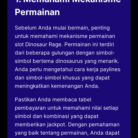
Permainan
Sebelum Anda mulai bermain, penting
untuk memahami mekanisme permainan
slot Dinosaur Rage. Permainan ini terdiri
dari beberapa gulungan dengan simbol-
simbol bertema dinosaurus yang menarik.
Anda perlu mengetahui cara kerja paylines
dan simbol-simbol khusus yang dapat
meningkatkan kemenangan Anda.
Pastikan Anda membaca tabel
pembayaran untuk memahami nilai setiap
simbol dan kombinasi yang dapat
memberikan jackpot. Dengan pemahaman
yang baik tentang permainan, Anda dapat