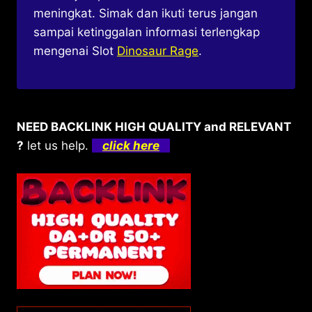
meningkat. Simak dan ikuti terus jangan
sampai ketinggalan informasi terlengkap
mengenai Slot
Dinosaur Rage
.
NEED BACKLINK HIGH QUALITY and RELEVANT
?
let us help.
click here