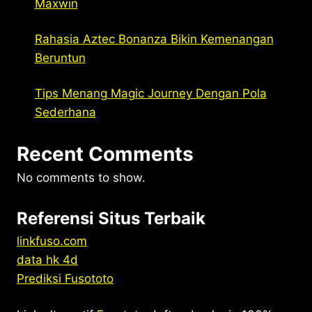
Maxwin
Rahasia Aztec Bonanza Bikin Kemenangan
Beruntun
Tips Menang Magic Journey Dengan Pola
Sederhana
Recent Comments
No comments to show.
Referensi Situs Terbaik
linkfuso.com
data hk 4d
Prediksi Fusototo