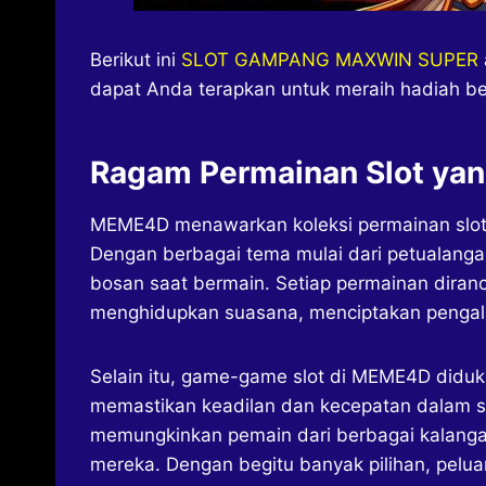
Berikut ini
SLOT GAMPANG MAXWIN SUPER
dapat Anda terapkan untuk meraih hadiah b
Ragam Permainan Slot yan
MEME4D menawarkan koleksi permainan slot 
Dengan berbagai tema mulai dari petualangan
bosan saat bermain. Setiap permainan dira
menghidupkan suasana, menciptakan pengal
Selain itu, game-game slot di MEME4D diduk
memastikan keadilan dan kecepatan dalam set
memungkinkan pemain dari berbagai kalang
mereka. Dengan begitu banyak pilihan, pelu