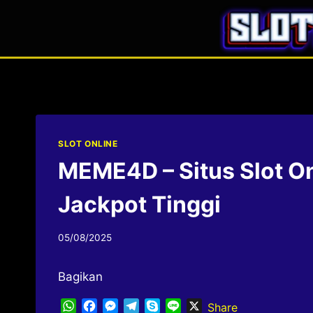
Skip
to
content
SLOT ONLINE
MEME4D – Situs Slot On
Jackpot Tinggi
By
05/08/2025
admin365
Bagikan
W
F
M
T
S
L
X
Share