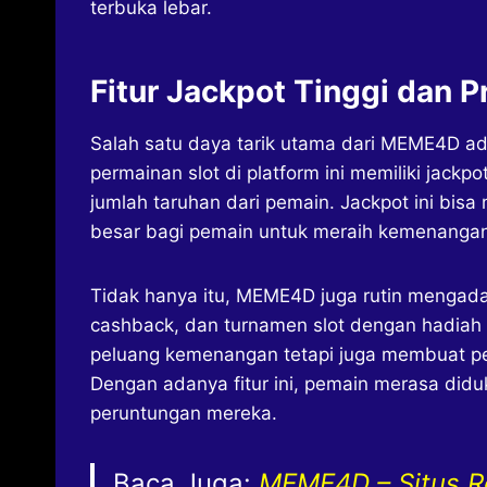
terbuka lebar.
Fitur Jackpot Tinggi dan 
Salah satu daya tarik utama dari MEME4D ada
permainan slot di platform ini memiliki jackp
jumlah taruhan dari pemain. Jackpot ini bis
besar bagi pemain untuk meraih kemenangan
Tidak hanya itu, MEME4D juga rutin mengada
cashback, dan turnamen slot dengan hadiah 
peluang kemenangan tetapi juga membuat p
Dengan adanya fitur ini, pemain merasa did
peruntungan mereka.
Baca Juga:
MEME4D – Situs R