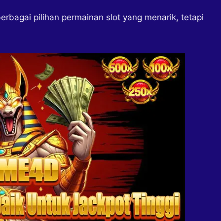
rbagai pilihan permainan slot yang menarik, tetapi