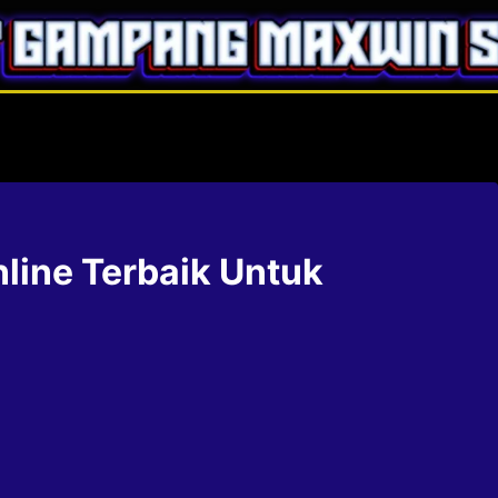
line Terbaik Untuk