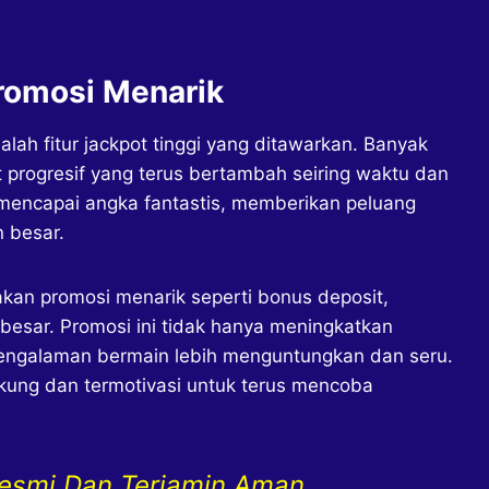
Promosi Menarik
lah fitur jackpot tinggi yang ditawarkan. Banyak
ot progresif yang terus bertambah seiring waktu dan
a mencapai angka fantastis, memberikan peluang
 besar.
kan promosi menarik seperti bonus deposit,
besar. Promosi ini tidak hanya meningkatkan
engalaman bermain lebih menguntungkan dan seru.
ukung dan termotivasi untuk terus mencoba
esmi Dan Terjamin Aman