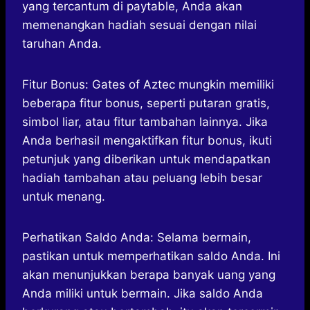
yang tercantum di paytable, Anda akan
memenangkan hadiah sesuai dengan nilai
taruhan Anda.
Fitur Bonus: Gates of Aztec mungkin memiliki
beberapa fitur bonus, seperti putaran gratis,
simbol liar, atau fitur tambahan lainnya. Jika
Anda berhasil mengaktifkan fitur bonus, ikuti
petunjuk yang diberikan untuk mendapatkan
hadiah tambahan atau peluang lebih besar
untuk menang.
Perhatikan Saldo Anda: Selama bermain,
pastikan untuk memperhatikan saldo Anda. Ini
akan menunjukkan berapa banyak uang yang
Anda miliki untuk bermain. Jika saldo Anda