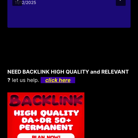
11/12/2025
NEED BACKLINK HIGH QUALITY and RELEVANT
?
let us help.
click here