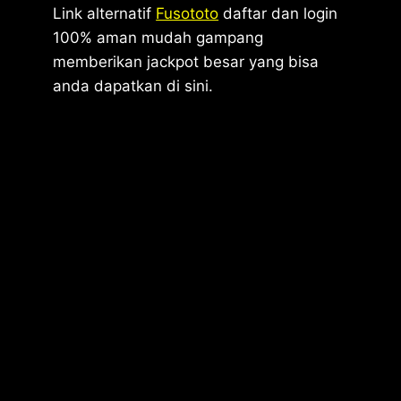
Link alternatif
Fusototo
daftar dan login
100% aman mudah gampang
memberikan jackpot besar yang bisa
anda dapatkan di sini.