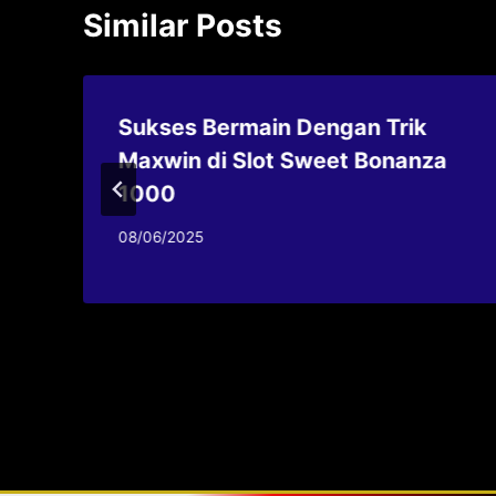
Similar Posts
Sukses Bermain Dengan Trik
Maxwin di Slot Sweet Bonanza
1000
08/06/2025