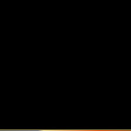
SULTANSLOT365 – Tempat Main
Slot Gacor Dengan Bonus Besar
Setiap Hari
05/28/2025