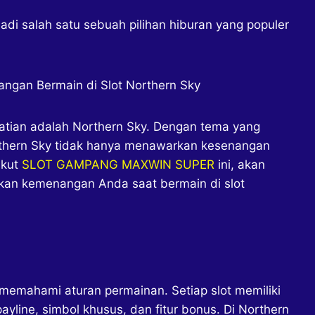
adi salah satu sebuah pilihan hiburan yang populer
hatian adalah Northern Sky. Dengan tema yang
thern Sky tidak hanya menawarkan kesenangan
ikut
SLOT GAMPANG MAXWIN SUPER
ini, akan
kan kemenangan Anda saat bermain di slot
memahami aturan permainan. Setiap slot memiliki
line, simbol khusus, dan fitur bonus. Di Northern