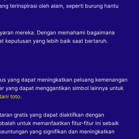
g terinspirasi oleh alam, seperti burung hantu
embayaran mereka. Dengan memahami bagaimana
 keputusan yang lebih baik saat bertaruh.
onus yang dapat meningkatkan peluang kemenangan
iar yang dapat menggantikan simbol lainnya untuk
tani toto
.
putaran gratis yang dapat diaktifkan dengan
balah untuk memanfaatkan fitur-fitur ini sebaik
euntungan yang signifikan dan meningkatkan