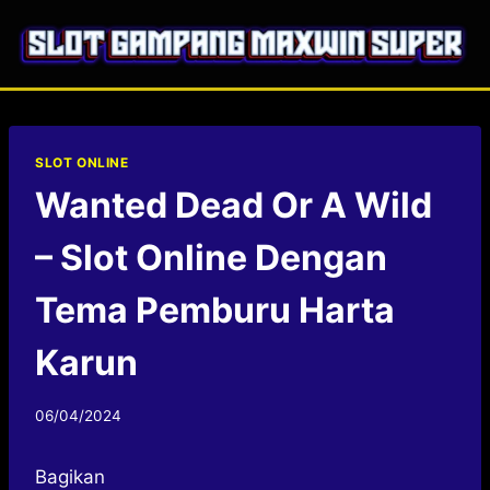
Skip
to
content
SLOT ONLINE
Wanted Dead Or A Wild
– Slot Online Dengan
Tema Pemburu Harta
Karun
By
06/04/2024
admin365
Bagikan