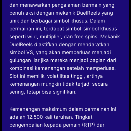
dan menawarkan pengalaman bermain yang
penuh aksi dengan mekanik DuelReels yang
unik dan berbagai simbol khusus. Dalam
permainan ini, terdapat simbol-simbol khusus
seperti wild, multiplier, dan free spins. Mekanik
DuelReels diaktifkan dengan mendaratkan
simbol VS, yang akan memperluas menjadi
gulungan liar jika mereka menjadi bagian dari
kombinasi kemenangan setelah memperluas.
Slot ini memiliki volatilitas tinggi, artinya
kemenangan mungkin tidak terjadi secara
sering, tetapi bisa signifikan.
Kemenangan maksimum dalam permainan ini
adalah 12.500 kali taruhan. Tingkat
pengembalian kepada pemain (RTP) dari