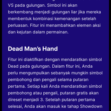
VS pada gulungan. Simbol ini akan
berkembang menjadi gulungan liar jika mereka
membentuk kombinasi kemenangan setelah
perluasan. Fitur ini menambahkan elemen aksi
dan kejutan dalam permainan.
Dead Man’s Hand
Fitur ini diaktifkan dengan mendaratkan simbol
Dead pada gulungan. Dalam fitur ini, Anda
perlu mengumpulkan sebanyak mungkin simbol
pembohong dan pengali selama putaran
pertama. Setiap kali Anda mendaratkan simbol
pembohong atau pengali, putaran gratis akan
direset menjadi 3. Setelah putaran pertama
selesai, Anda akan masuk ke tahap Showdown