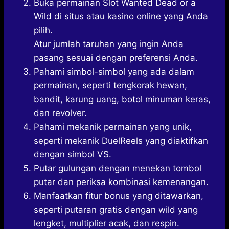
Buka permainan Slot Wanted Dead or a
Wild di situs atau kasino online yang Anda
pilih.
Atur jumlah taruhan yang ingin Anda
pasang sesuai dengan preferensi Anda.
Pahami simbol-simbol yang ada dalam
permainan, seperti tengkorak hewan,
bandit, karung uang, botol minuman keras,
dan revolver.
Pahami mekanik permainan yang unik,
seperti mekanik DuelReels yang diaktifkan
dengan simbol VS.
Putar gulungan dengan menekan tombol
putar dan periksa kombinasi kemenangan.
Manfaatkan fitur bonus yang ditawarkan,
seperti putaran gratis dengan wild yang
lengket, multiplier acak, dan respin.