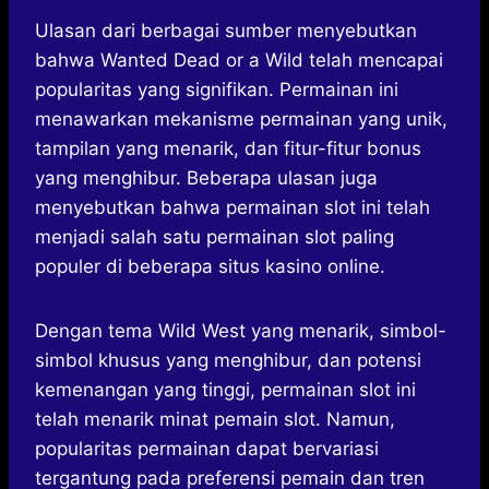
Ulasan dari berbagai sumber menyebutkan
bahwa Wanted Dead or a Wild telah mencapai
popularitas yang signifikan. Permainan ini
menawarkan mekanisme permainan yang unik,
tampilan yang menarik, dan fitur-fitur bonus
yang menghibur. Beberapa ulasan juga
menyebutkan bahwa permainan slot ini telah
menjadi salah satu permainan slot paling
populer di beberapa situs kasino online.
Dengan tema Wild West yang menarik, simbol-
simbol khusus yang menghibur, dan potensi
kemenangan yang tinggi, permainan slot ini
telah menarik minat pemain slot. Namun,
popularitas permainan dapat bervariasi
tergantung pada preferensi pemain dan tren