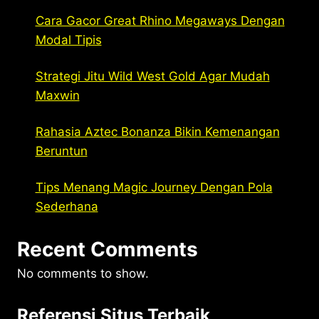
Cara Gacor Great Rhino Megaways Dengan
Modal Tipis
Strategi Jitu Wild West Gold Agar Mudah
Maxwin
Rahasia Aztec Bonanza Bikin Kemenangan
Beruntun
Tips Menang Magic Journey Dengan Pola
Sederhana
Recent Comments
No comments to show.
Referensi Situs Terbaik