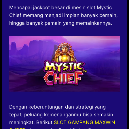
h
a
e
e
k
i
a
c
s
l
y
n
Mencapai jackpot besar di mesin slot Mystic
t
e
s
e
p
e
Chief memang menjadi impian banyak pemain,
s
b
e
g
e
hingga banyak pemain yang memainkannya.
A
o
n
r
p
o
g
a
p
k
e
m
r
Dengan keberuntungan dan strategi yang
tepat, peluang kemenanganmu bisa semakin
meningkat. Berikut
SLOT GAMPANG MAXWIN