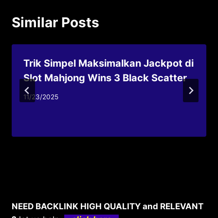
Similar Posts
Trik Simpel Maksimalkan Jackpot di
Slot Mahjong Wins 3 Black Scatter
11/23/2025
NEED BACKLINK HIGH QUALITY and RELEVANT