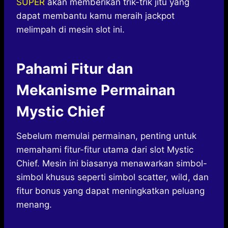
SUPER
akan memberikan trik-trik jitu yang
dapat membantu kamu meraih jackpot
melimpah di mesin slot ini.
Pahami Fitur dan
Mekanisme Permainan
Mystic Chief
Sebelum memulai permainan, penting untuk
memahami fitur-fitur utama dari slot Mystic
Chief. Mesin ini biasanya menawarkan simbol-
simbol khusus seperti simbol scatter, wild, dan
fitur bonus yang dapat meningkatkan peluang
menang.