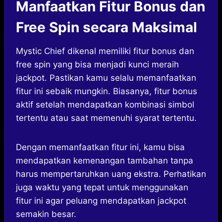
Manfaatkan Fitur Bonus dan
Free Spin secara Maksimal
Mystic Chief dikenal memiliki fitur bonus dan
free spin yang bisa menjadi kunci meraih
jackpot. Pastikan kamu selalu memanfaatkan
fitur ini sebaik mungkin. Biasanya, fitur bonus
aktif setelah mendapatkan kombinasi simbol
tertentu atau saat memenuhi syarat tertentu.
Dengan memanfaatkan fitur ini, kamu bisa
mendapatkan kemenangan tambahan tanpa
harus mempertaruhkan uang ekstra. Perhatikan
juga waktu yang tepat untuk menggunakan
fitur ini agar peluang mendapatkan jackpot
semakin besar.