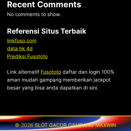
Recent Comments
No comments to show.
Referensi Situs Terbaik
linkfuso.com
data hk 4d
Prediksi Fusototo
Link alternatif
Fusototo
daftar dan login 100%
aman mudah gampang memberikan jackpot
besar yang bisa anda dapatkan di sini.
© 2026
SLOT GACOR GAMPANG MAXWIN