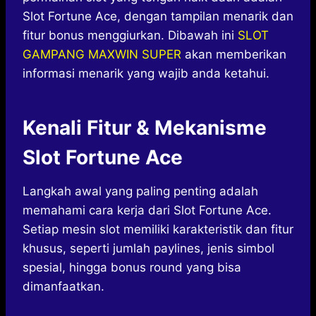
Slot Fortune Ace, dengan tampilan menarik dan
fitur bonus menggiurkan. Dibawah ini
SLOT
GAMPANG MAXWIN SUPER
akan memberikan
informasi menarik yang wajib anda ketahui.
Kenali Fitur & Mekanisme
Slot Fortune Ace
Langkah awal yang paling penting adalah
memahami cara kerja dari Slot Fortune Ace.
Setiap mesin slot memiliki karakteristik dan fitur
khusus, seperti jumlah paylines, jenis simbol
spesial, hingga bonus round yang bisa
dimanfaatkan.