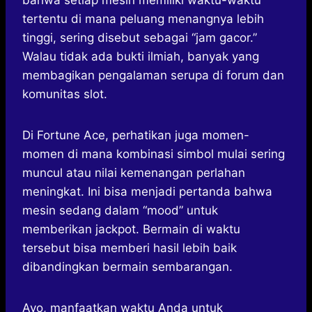
bahwa setiap mesin memiliki waktu-waktu
tertentu di mana peluang menangnya lebih
tinggi, sering disebut sebagai “jam gacor.”
Walau tidak ada bukti ilmiah, banyak yang
membagikan pengalaman serupa di forum dan
komunitas slot.
Di Fortune Ace, perhatikan juga momen-
momen di mana kombinasi simbol mulai sering
muncul atau nilai kemenangan perlahan
meningkat. Ini bisa menjadi pertanda bahwa
mesin sedang dalam “mood” untuk
memberikan jackpot. Bermain di waktu
tersebut bisa memberi hasil lebih baik
dibandingkan bermain sembarangan.
Ayo, manfaatkan waktu Anda untuk