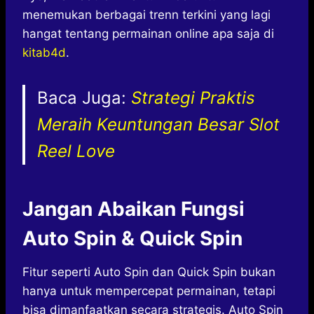
menemukan berbagai trenn terkini yang lagi
hangat tentang permainan online apa saja di
kitab4d
.
Baca Juga:
Strategi Praktis
Meraih Keuntungan Besar Slot
Reel Love
Jangan Abaikan Fungsi
Auto Spin & Quick Spin
Fitur seperti Auto Spin dan Quick Spin bukan
hanya untuk mempercepat permainan, tetapi
bisa dimanfaatkan secara strategis. Auto Spin