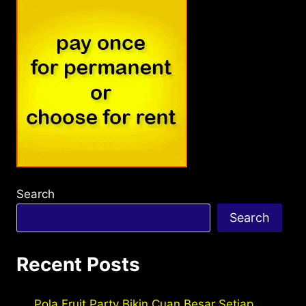
Search
Search
Recent Posts
Pola Fruit Party Bikin Cuan Besar Setiap