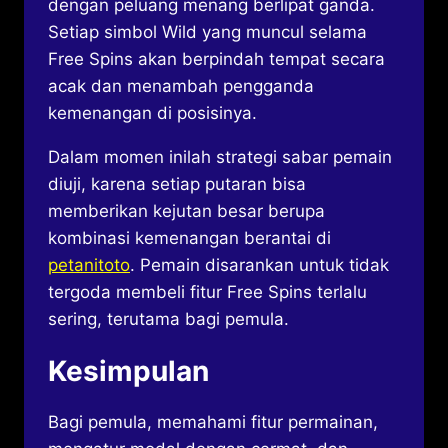
dengan peluang menang berlipat ganda.
Setiap simbol Wild yang muncul selama
Free Spins akan berpindah tempat secara
acak dan menambah pengganda
kemenangan di posisinya.
Dalam momen inilah strategi sabar pemain
diuji, karena setiap putaran bisa
memberikan kejutan besar berupa
kombinasi kemenangan berantai di
petanitoto
. Pemain disarankan untuk tidak
tergoda membeli fitur Free Spins terlalu
sering, terutama bagi pemula.
Kesimpulan
Bagi pemula, memahami fitur permainan,