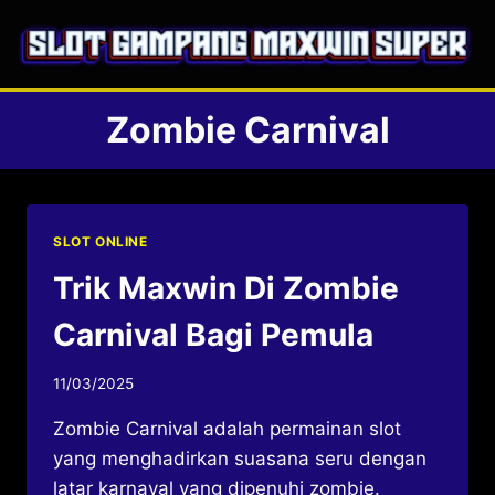
Skip
to
content
Zombie Carnival
SLOT ONLINE
Trik Maxwin Di Zombie
Carnival Bagi Pemula
11/03/2025
Zombie Carnival adalah permainan slot
yang menghadirkan suasana seru dengan
latar karnaval yang dipenuhi zombie.