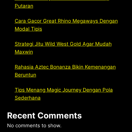
Putaran
Cara Gacor Great Rhino Megaways Dengan
Modal Tipis
Strategi Jitu Wild West Gold Agar Mudah
Maxwin
Rahasia Aztec Bonanza Bikin Kemenangan
Beruntun
Tips Menang Magic Journey Dengan Pola
Sederhana
Recent Comments
No comments to show.