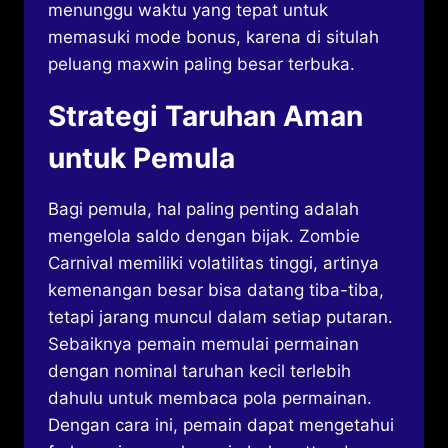
menunggu waktu yang tepat untuk
memasuki mode bonus, karena di situlah
peluang maxwin paling besar terbuka.
Strategi Taruhan Aman
untuk Pemula
Bagi pemula, hal paling penting adalah
mengelola saldo dengan bijak. Zombie
Carnival memiliki volatilitas tinggi, artinya
kemenangan besar bisa datang tiba-tiba,
tetapi jarang muncul dalam setiap putaran.
Sebaiknya pemain memulai permainan
dengan nominal taruhan kecil terlebih
dahulu untuk membaca pola permainan.
Dengan cara ini, pemain dapat mengetahui