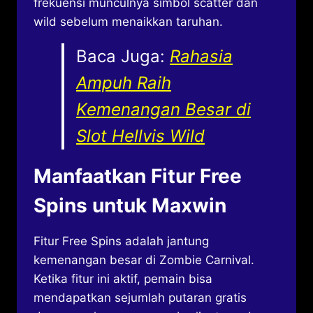
frekuensi munculnya simbol scatter dan
wild sebelum menaikkan taruhan.
Baca Juga:
Rahasia
Ampuh Raih
Kemenangan Besar di
Slot Hellvis Wild
Manfaatkan Fitur Free
Spins untuk Maxwin
Fitur Free Spins adalah jantung
kemenangan besar di Zombie Carnival.
Ketika fitur ini aktif, pemain bisa
mendapatkan sejumlah putaran gratis