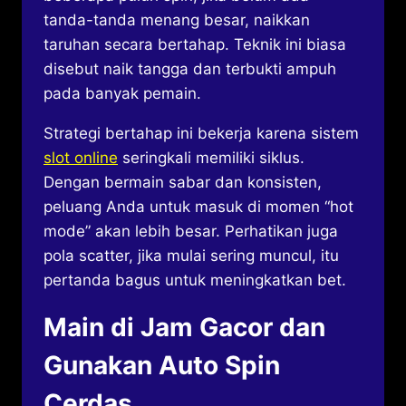
tanda-tanda menang besar, naikkan
taruhan secara bertahap. Teknik ini biasa
disebut naik tangga dan terbukti ampuh
pada banyak pemain.
Strategi bertahap ini bekerja karena sistem
slot online
seringkali memiliki siklus.
Dengan bermain sabar dan konsisten,
peluang Anda untuk masuk di momen “hot
mode” akan lebih besar. Perhatikan juga
pola scatter, jika mulai sering muncul, itu
pertanda bagus untuk meningkatkan bet.
Main di Jam Gacor dan
Gunakan Auto Spin
Cerdas