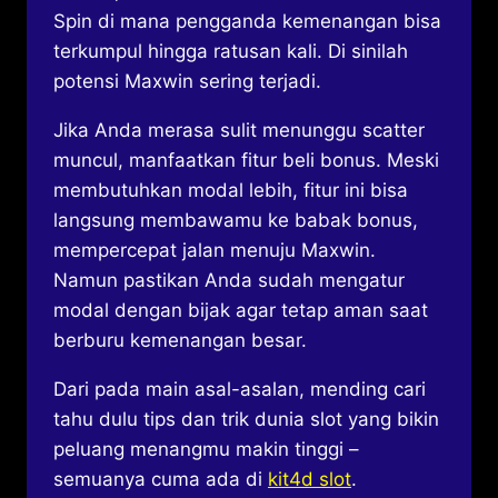
Spin di mana pengganda kemenangan bisa
terkumpul hingga ratusan kali. Di sinilah
potensi Maxwin sering terjadi.
Jika Anda merasa sulit menunggu scatter
muncul, manfaatkan fitur beli bonus. Meski
membutuhkan modal lebih, fitur ini bisa
langsung membawamu ke babak bonus,
mempercepat jalan menuju Maxwin.
Namun pastikan Anda sudah mengatur
modal dengan bijak agar tetap aman saat
berburu kemenangan besar.
Dari pada main asal-asalan, mending cari
tahu dulu tips dan trik dunia slot yang bikin
peluang menangmu makin tinggi –
semuanya cuma ada di
kit4d slot
.