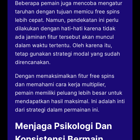
Beberapa pemain juga mencoba mengatur
taruhan dengan tujuan memicu free spins
lebih cepat. Namun, pendekatan ini perlu
dilakukan dengan hati-hati karena tidak
ada jaminan fitur tersebut akan muncul
dalam waktu tertentu. Oleh karena itu,
tetap gunakan strategi modal yang sudah
direncanakan.
Dengan memaksimalkan fitur free spins
dan memahami cara kerja multiplier,
pemain memiliki peluang lebih besar untuk
mendapatkan hasil maksimal. Ini adalah inti
dari strategi dalam permainan ini.
Menjaga Psikologi Dan
Konsistensi Bermain