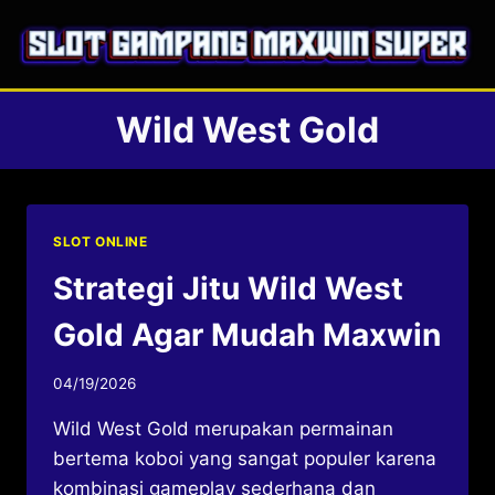
Skip
to
content
Wild West Gold
SLOT ONLINE
Strategi Jitu Wild West
Gold Agar Mudah Maxwin
04/19/2026
Wild West Gold merupakan permainan
bertema koboi yang sangat populer karena
kombinasi gameplay sederhana dan