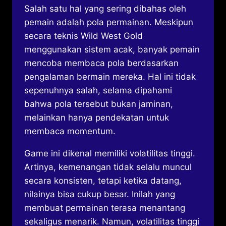
Salah satu hal yang sering dibahas oleh
pemain adalah pola permainan. Meskipun
secara teknis Wild West Gold
menggunakan sistem acak, banyak pemain
mencoba membaca pola berdasarkan
pengalaman bermain mereka. Hal ini tidak
sepenuhnya salah, selama dipahami
bahwa pola tersebut bukan jaminan,
melainkan hanya pendekatan untuk
membaca momentum.
Game ini dikenal memiliki volatilitas tinggi.
Artinya, kemenangan tidak selalu muncul
secara konsisten, tetapi ketika datang,
nilainya bisa cukup besar. Inilah yang
membuat permainan terasa menantang
sekaligus menarik. Namun, volatilitas tinggi