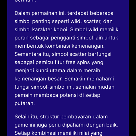
Dalam permainan ini, terdapat beberapa
simbol penting seperti wild, scatter, dan
simbol karakter koboi. Simbol wild memiliki
peran sebagai pengganti simbol lain untuk
membentuk kombinasi kemenangan.
Sementara itu, simbol scatter berfungsi
sebagai pemicu fitur free spins yang
menjadi kunci utama dalam meraih
kemenangan besar. Semakin memahami
fungsi simbol-simbol ini, semakin mudah
pemain membaca potensi di setiap
putaran.
Selain itu, struktur pembayaran dalam
game ini juga perlu dipahami dengan baik.
Setiap kombinasi memiliki nilai yang