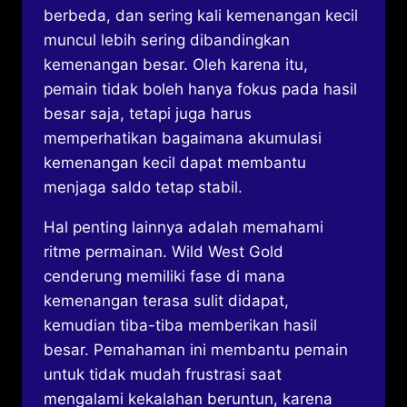
berbeda, dan sering kali kemenangan kecil
muncul lebih sering dibandingkan
kemenangan besar. Oleh karena itu,
pemain tidak boleh hanya fokus pada hasil
besar saja, tetapi juga harus
memperhatikan bagaimana akumulasi
kemenangan kecil dapat membantu
menjaga saldo tetap stabil.
Hal penting lainnya adalah memahami
ritme permainan. Wild West Gold
cenderung memiliki fase di mana
kemenangan terasa sulit didapat,
kemudian tiba-tiba memberikan hasil
besar. Pemahaman ini membantu pemain
untuk tidak mudah frustrasi saat
mengalami kekalahan beruntun, karena