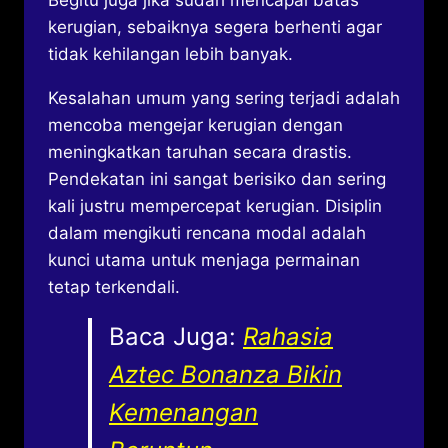
Begitu juga jika sudah mencapai batas
kerugian, sebaiknya segera berhenti agar
tidak kehilangan lebih banyak.
Kesalahan umum yang sering terjadi adalah
mencoba mengejar kerugian dengan
meningkatkan taruhan secara drastis.
Pendekatan ini sangat berisiko dan sering
kali justru mempercepat kerugian. Disiplin
dalam mengikuti rencana modal adalah
kunci utama untuk menjaga permainan
tetap terkendali.
Baca Juga:
Rahasia
Aztec Bonanza Bikin
Kemenangan