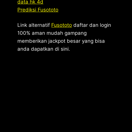
data hk 4d
Prediksi Fusototo
Link alternatif
Fusototo
daftar dan login
100% aman mudah gampang
memberikan jackpot besar yang bisa
anda dapatkan di sini.