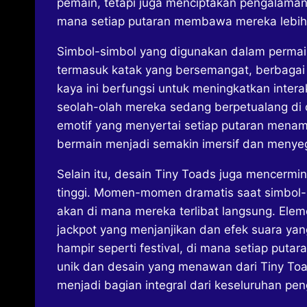
pemain, tetapi juga menciptakan pengalama
mana setiap putaran membawa mereka lebih
Simbol-simbol yang digunakan dalam perma
termasuk katak yang bersemangat, berbagai 
kaya ini berfungsi untuk meningkatkan inter
seolah-olah mereka sedang berpetualang di
emotif yang menyertai setiap putaran me
bermain menjadi semakin imersif dan menye
Selain itu, desain Tiny Toads juga mencermin
tinggi. Momen-momen dramatis saat simbol-
akan di mana mereka terlibat langsung. Ele
jackpot yang menjanjikan dan efek suara y
hampir seperti festival, di mana setiap puta
unik dan desain yang menawan dari Tiny Toa
menjadi bagian integral dari keseluruhan p