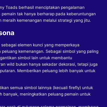
 Tiny Toads berhasil menciptakan pengalaman
na pemain tak hanya berharap pada keberuntungan
meraih kemenangan melalui strategi yang jitu.
sona
si sebagai elemen kunci yang memperkaya
 peluang kemenangan.​ Sebagai simbol yang paling
gantikan simbol lain untuk membantu
n wild bukan hanya sekadar dekorasi, tetapi juga
utaran. Memberikan peluang lebih banyak untuk
kan semua simbol lainnya (kecuali firefly) untuk
h banyak, meningkatkan peluang pemain untuk
cara acak di gulungan selama permainan, membawa