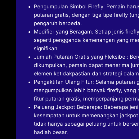
Pengumpulan Simbol Firefly: Pemain harus
putaran gratis, dengan tiga tipe firefly (
pengaruh berbeda.
Modifier yang Beragam: Setiap jenis fire
seperti pengganda kemenangan yang men
signifikan.
Jumlah Putaran Gratis yang Fleksibel: Ber
dikumpulkan, pemain dapat menerima juml
elemen ketidakpastian dan strategi dala
Pengaktifan Ulang Fitur: Selama putaran 
mengumpulkan lebih banyak firefly, yan
fitur putaran gratis, memperpanjang pe
Peluang Jackpot Beberapa: Beberapa jenis
kesempatan untuk memenangkan jackpot ya
tidak hanya sebagai peluang untuk berse
hadiah besar.