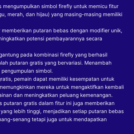
 mengumpulkan simbol firefly untuk memicu fitur
ungu, merah, dan hijau) yang masing-masing memiliki
fly memberikan putaran bebas dengan modifier unik,
ingkatkan potensi pembayarannya secara
gantung pada kombinasi firefly yang berhasil
ah putaran gratis yang bervariasi. Menambah
m pengumpulan simbol.
gratis, pemain dapat memiliki kesempatan untuk
g memungkinkan mereka untuk mengaktifkan kembali
rmainan dan meningkatkan peluang kemenangan.
 putaran gratis dalam fitur ini juga memberikan
ng lebih tinggi, menjadikan setiap putaran bebas
nang-senang tetapi juga untuk mendapatkan