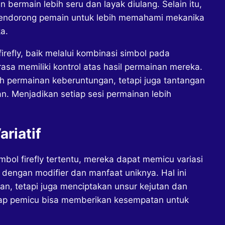
bermain lebih seru dan layak diulang. Selain itu,
y mendorong pemain untuk lebih memahami mekanika
a.
efly, baik melalui kombinasi simbol pada
sa memiliki kontrol atas hasil permainan mereka.
ah permainan keberuntungan, tetapi juga tantangan
. Menjadikan setiap sesi permainan lebih
ariatif
bol firefly tertentu, mereka dapat memicu variasi
dengan modifier dan manfaat uniknya. Hal ini
n, tetapi juga menciptakan unsur kejutan dan
iap pemicu bisa memberikan kesempatan untuk