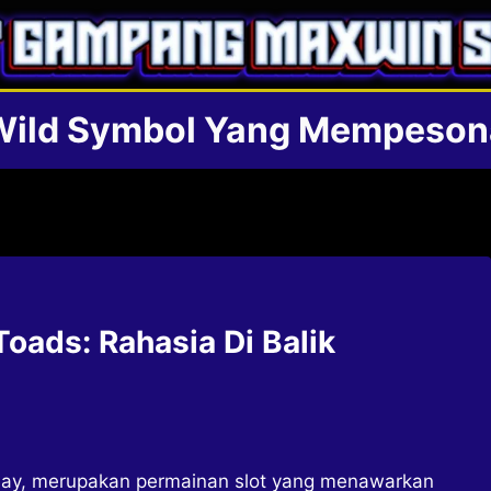
Wild Symbol Yang Mempeson
Toads: Rahasia Di Balik
c Play, merupakan permainan slot yang menawarkan