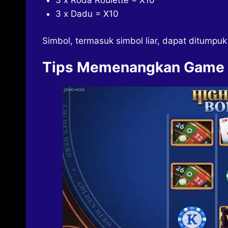
3 x Roda Roulette = X10
3 x Dadu = X10
Simbol, termasuk simbol liar, dapat ditumpu
Tips Memenangkan Game S