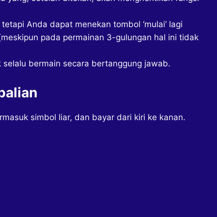
, tetapi Anda dapat menekan tombol ‘mulai’ lagi
(meskipun pada permainan 3-gulungan hal ini tidak
k selalu bermain secara bertanggung jawab.
balian
rmasuk simbol liar, dan bayar dari kiri ke kanan.