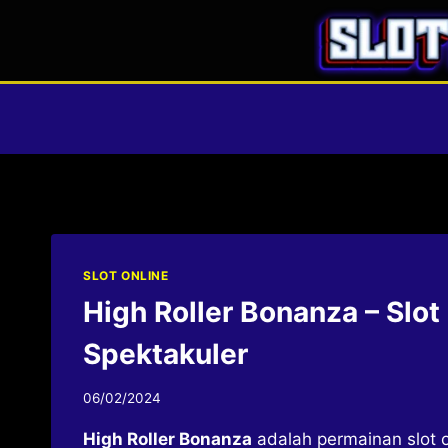
Skip
to
content
SLOT ONLINE
High Roller Bonanza – Slo
Spektakuler
06/02/2024
High Roller Bonanza
adalah permainan slot 