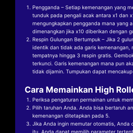
Pengganda – Setiap kemenangan yang men
tunduk pada pengali acak antara x1 dan x1
mengungkapkan pengganda mana yang akan
dimenangkan jika x10 diberikan dengan g
Respin Gulungan Bertumpuk – Jika 2 gulu
identik dan tidak ada garis kemenangan, 
tempatnya hingga 3 respin gratis. Gembo
terkunci. Garis kemenangan mana pun ak
tidak dijamin. Tumpukan dapat mencakup a
Cara Memainkan High Roll
Periksa pengaturan permainan untuk mem
Pilih taruhan Anda. Anda bisa bertaruh an
kemenangan ditetapkan pada 5.
Jika Anda ingin memutar otomatis, Anda d
itu, Anda dapat memilih parameter terten