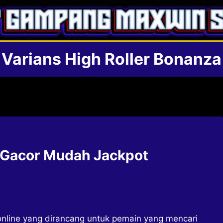
Varians High Roller Bonanza
t Gacor Mudah Jackpot
online yang dirancang untuk pemain yang mencari