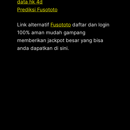
data hk 4d
Prediksi Fusototo
Link alternatif
Fusototo
daftar dan login
100% aman mudah gampang
memberikan jackpot besar yang bisa
anda dapatkan di sini.