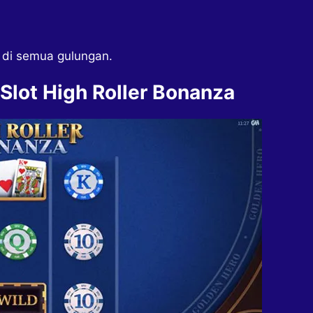
k di semua gulungan.
lot High Roller Bonanza