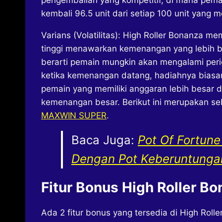
pengembalian yang kompetitif, di mana pe
kembali 96.5 unit dari setiap 100 unit yang
Varians (Volatilitas): High Roller Bonanza memi
tinggi menawarkan kemenangan yang lebih bes
berarti pemain mungkin akan mengalami peri
ketika kemenangan datang, hadiahnya biasany
pemain yang memiliki anggaran lebih besar 
kemenangan besar. Berikut ini merupakan se
MAXWIN SUPER
.
Baca Juga:
Pot Of Fortune 
Dengan Pot Keberuntunga
Fitur Bonus High Roller B
Ada 2 fitur bonus yang tersedia di High Roll