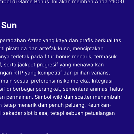
mbol di Game Bonus. Ini akan memberi Anda x1000
 Sun
eradaban Aztec yang kaya dan grafis berkualitas
ti piramida dan artefak kuno, menciptakan
nnya terletak pada fitur bonus menarik, termasuk
f, serta jackpot progresif yang menawarkan
an RTP yang kompetitif dan pilihan varians,
in sesuai preferensi risiko mereka. Integrasi
sif di berbagai perangkat, sementara animasi halus
an permainan. Simbol wild dan scatter menambah
 tetap menarik dan penuh peluang. Keunikan-
ri sekedar slot biasa, tetapi sebuah petualangan