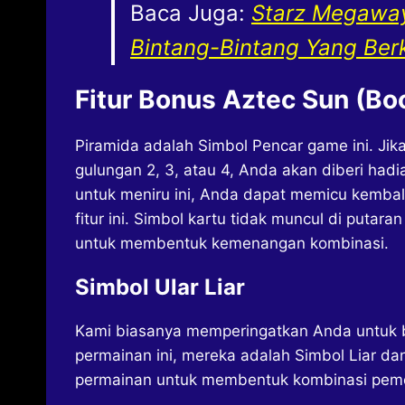
Baca Juga:
Starz Megawa
Bintang-Bintang Yang Berk
Fitur Bonus Aztec Sun (B
Piramida adalah Simbol Pencar game ini. Ji
gulungan 2, 3, atau 4, Anda akan diberi hadi
untuk meniru ini, Anda dapat memicu kembal
fitur ini. Simbol kartu tidak muncul di putar
untuk membentuk kemenangan kombinasi.
Simbol Ular Liar
Kami biasanya memperingatkan Anda untuk ber
permainan ini, mereka adalah Simbol Liar d
permainan untuk membentuk kombinasi pem