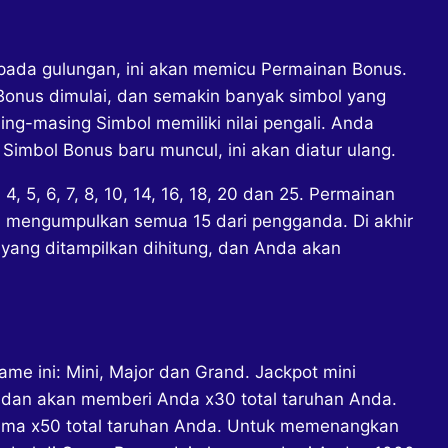
 pada gulungan, ini akan memicu Permainan Bonus.
Bonus dimulai, dan semakin banyak simbol yang
g-masing Simbol memiliki nilai pengali. Anda
 Simbol Bonus baru muncul, ini akan diatur ulang.
, 5, 6, 7, 8, 10, 14, 16, 18, 20 dan 25. Permainan
da mengumpulkan semua 15 dari pengganda. Di akhir
yang ditampilkan dihitung, dan Anda akan
ame ini: Mini, Major dan Grand. Jackpot mini
dan akan memberi Anda x30 total taruhan Anda.
rima x50 total taruhan Anda. Untuk memenangkan