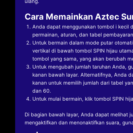
ulang.
Cara Memainkan Aztec Su
Anda dapat menggunakan tombol i kecil di
permainan, aturan, dan tabel pembayaran
Untuk bermain dalam mode putar otomatis
vertikal di bawah tombol SPIN hijau utama d
tombol yang sama, yang akan berubah men
Untuk mengubah jumlah taruhan Anda, gun
kanan bawah layar. Alternatifnya, Anda 
kanan untuk memilih jumlah dari tabel ya
dan 60.
Untuk mulai bermain, klik tombol SPIN hija
Di bagian bawah layar, Anda dapat melihat 
mengaktifkan dan menonaktifkan suara, gunak