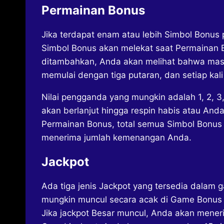
Permainan Bonus
Jika terdapat enam atau lebih Simbol Bonus
Simbol Bonus akan melekat saat Permainan 
ditambahkan, Anda akan melihat bahwa masin
memulai dengan tiga putaran, dan setiap kali
Nilai pengganda yang mungkin adalah 1, 2, 3, 4
akan berlanjut hingga respin habis atau An
Permainan Bonus, total semua Simbol Bonus 
menerima jumlah kemenangan Anda.
Jackpot
Ada tiga jenis Jackpot yang tersedia dalam g
mungkin muncul secara acak di Game Bonus 
Jika jackpot Besar muncul, Anda akan mene