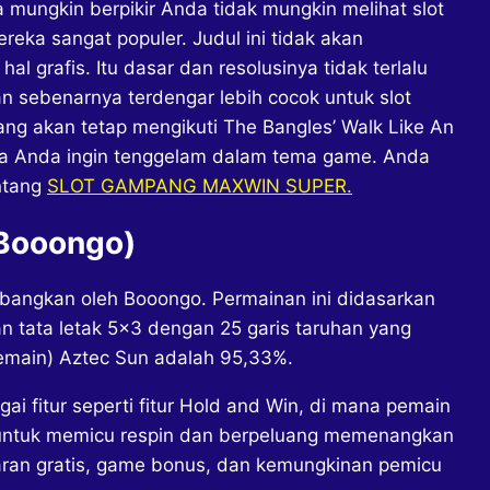
 mungkin berpikir Anda tidak mungkin melihat slot
ereka sangat populer. Judul ini tidak akan
al grafis. Itu dasar dan resolusinya tidak terlalu
an sebenarnya terdengar lebih cocok untuk slot
rang akan tetap mengikuti The Bangles’ Walk Like An
jika Anda ingin tenggelam dalam tema game. Anda
entang
SLOT GAMPANG MAXWIN SUPER.
(Booongo)
bangkan oleh Booongo. Permainan ini didasarkan
 tata letak 5×3 dengan 25 garis taruhan yang
emain) Aztec Sun adalah 95,33%.
i fitur seperti fitur Hold and Win, di mana pemain
untuk memicu respin dan berpeluang memenangkan
aran gratis, game bonus, dan kemungkinan pemicu