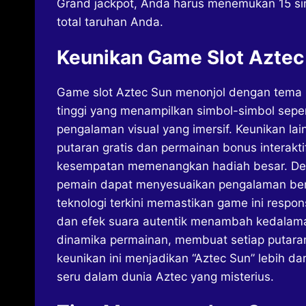
Grand jackpot, Anda harus menemukan 15 si
total taruhan Anda.
Keunikan Game Slot Aztec
Game slot Aztec Sun menonjol dengan tema p
tinggi yang menampilkan simbol-simbol seper
pengalaman visual yang imersif. Keunikan lai
putaran gratis dan permainan bonus interakti
kesempatan memenangkan hadiah besar. Deng
pemain dapat menyesuaikan pengalaman berma
teknologi terkini memastikan game ini respon
dan efek suara autentik menambah kedalam
dinamika permainan, membuat setiap putaran
keunikan ini menjadikan “Aztec Sun” lebih da
seru dalam dunia Aztec yang misterius.