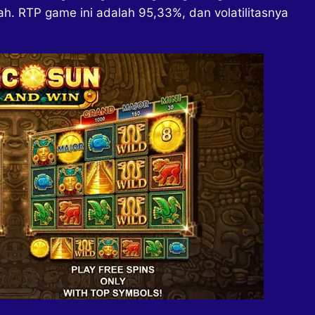
ah. RTP game ini adalah 95,33%, dan volatilitasnya