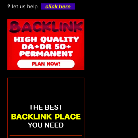
?
let us help.
click here