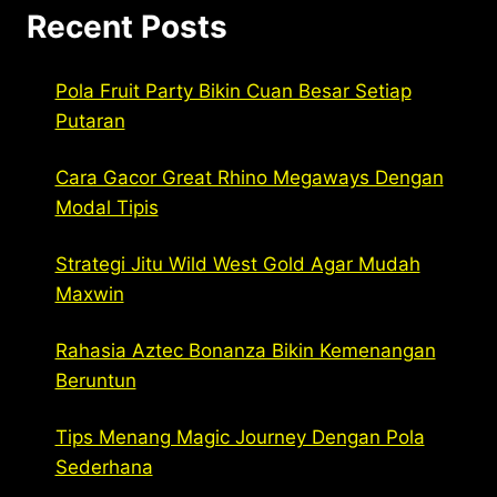
Recent Posts
Pola Fruit Party Bikin Cuan Besar Setiap
Putaran
Cara Gacor Great Rhino Megaways Dengan
Modal Tipis
Strategi Jitu Wild West Gold Agar Mudah
Maxwin
Rahasia Aztec Bonanza Bikin Kemenangan
Beruntun
Tips Menang Magic Journey Dengan Pola
Sederhana