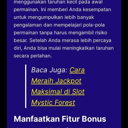
menggunakan taruhan kecil pada awal
permainan. Ini memberi Anda kesempatan
untuk mengumpulkan lebih banyak
pengalaman dan mempelajari pola-pola
permainan tanpa harus mengambil risiko
besar. Setelah Anda merasa lebih percaya
diri, Anda bisa mulai meningkatkan taruhan
secara perlahan.
Baca Juga:
Cara
Meraih Jackpot
Maksimal di Slot
Mystic Forest
Manfaatkan Fitur Bonus