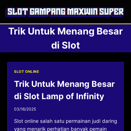
Skip
to
content
Trik Untuk Menang Besar
di Slot
SLOT ONLINE
Trik Untuk Menang Besar
di Slot Lamp of Infinity
03/16/2025
Slot online salah satu permainan judi daring
yang menarik perhatian banyak pemain