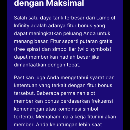
dengan Maksimal
Salah satu daya tarik terbesar dari Lamp of
Infinity adalah adanya fitur bonus yang
dapat meningkatkan peluang Anda untuk
menang besar. Fitur seperti putaran gratis
(free spins) dan simbol liar (wild symbols)
dapat memberikan hadiah besar jika
dimanfaatkan dengan tepat.
Pastikan juga Anda mengetahui syarat dan
ketentuan yang terkait dengan fitur bonus
tersebut. Beberapa permainan slot
memberikan bonus berdasarkan frekuensi
kemenangan atau kombinasi simbol
tertentu. Memahami cara kerja fitur ini akan
memberi Anda keuntungan lebih saat