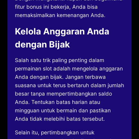
fitur bonus ini bekerja, Anda bisa
memaksimalkan kemenangan Anda.
Kelola Anggaran Anda
dengan Bijak
Salah satu trik paling penting dalam
permainan slot adalah mengelola anggaran
Anda dengan bijak. Jangan terbawa
suasana untuk terus bertaruh dalam jumlah
besar tanpa mempertimbangkan saldo
Anda. Tentukan batas harian atau
mingguan untuk bermain dan pastikan
Anda tidak melebihi batas tersebut.
Selain itu, pertimbangkan untuk