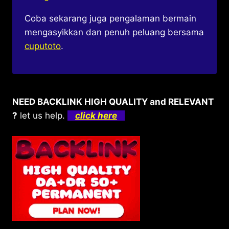
Coba sekarang juga pengalaman bermain
mengasyikkan dan penuh peluang bersama
cuputoto
.
NEED BACKLINK HIGH QUALITY and RELEVANT
?
let us help.
click here