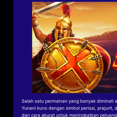
Salah satu permainan yang banyak diminati a
Yunani kuno dengan simbol perisai, prajurit,
dan cara akurat untuk meningkatkan peluang