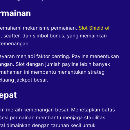
rmainan
memahami mekanisme permainan.
Slot Shield of
d, scatter, dan simbol bonus, yang memainkan
 kemenangan.
ayaran menjadi faktor penting. Payline menentukan
gan. Slot dengan jumlah payline lebih banyak
emahaman ini membantu menentukan strategi
luang jackpot besar.
epat
lam meraih kemenangan besar. Menetapkan batas
esi permainan membantu menjaga stabilitas
al dimainkan dengan taruhan kecil untuk