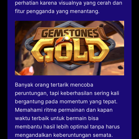
perhatian karena visualnya yang cerah dan
fitur pengganda yang menantang.
Banyak orang tertarik mencoba
peruntungan, tapi keberhasilan sering kali
bergantung pada momentum yang tepat.
Memahami ritme permainan dan kapan
waktu terbaik untuk bermain bisa
membantu hasil lebih optimal tanpa harus
mengandalkan keberuntungan semata.