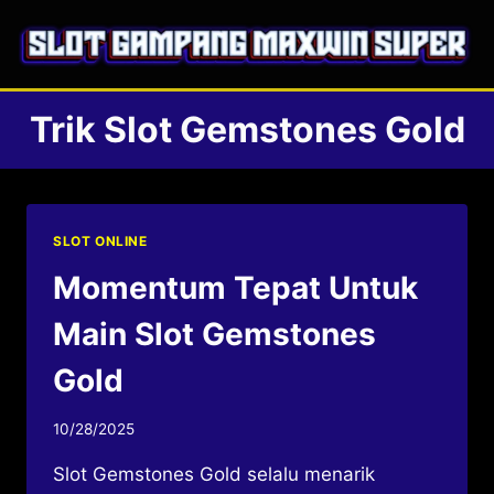
Skip
to
content
Trik Slot Gemstones Gold
SLOT ONLINE
Momentum Tepat Untuk
Main Slot Gemstones
Gold
10/28/2025
Slot Gemstones Gold selalu menarik