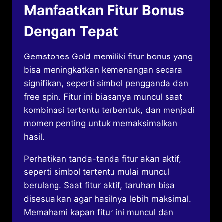
Manfaatkan Fitur Bonus
Dengan Tepat
Gemstones Gold memiliki fitur bonus yang
bisa meningkatkan kemenangan secara
signifikan, seperti simbol pengganda dan
free spin. Fitur ini biasanya muncul saat
kombinasi tertentu terbentuk, dan menjadi
momen penting untuk memaksimalkan
hasil.
Perhatikan tanda-tanda fitur akan aktif,
seperti simbol tertentu mulai muncul
berulang. Saat fitur aktif, taruhan bisa
disesuaikan agar hasilnya lebih maksimal.
Memahami kapan fitur ini muncul dan