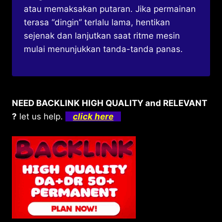
atau memaksakan putaran. Jika permainan
terasa “dingin” terlalu lama, hentikan
sejenak dan lanjutkan saat ritme mesin
mulai menunjukkan tanda-tanda panas.
NEED BACKLINK HIGH QUALITY and RELEVANT
?
let us help.
click here