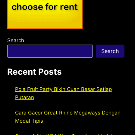
Search
Search
Recent Posts
Pola Fruit Party Bikin Cuan Besar Setiap
Putaran
Cara Gacor Great Rhino Megaways Dengan
Modal Tipis