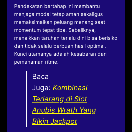
Pendekatan bertahap ini membantu
menjaga modal tetap aman sekaligus
memaksimalkan peluang menang saat
momentum tepat tiba. Sebaliknya,
menaikkan taruhan terlalu dini bisa berisiko
dan tidak selalu berbuah hasil optimal.
Kunci utamanya adalah kesabaran dan
pemahaman ritme.
Baca
Juga:
Kombinasi
Terlarang di Slot
Anubis Wrath Yang
Bikin Jackpot