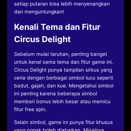
setiap putaran bisa lebih menyenangkan
dan menguntungkan!
Kenali Tema dan Fitur
Circus Delight
Sebelum mulai taruhan, penting banget
untuk kenal sama tema dan fitur game ini.
Circus Delight punya tampilan sirkus yang
ceria dengan berbagai simbol lucu seperti
badut, gajah, dan kue. Mengetahui simbol
ini penting karena beberapa simbol
memberi bonus lebih besar atau memicu
fitur free spin.
Selain simbol, game ini punya fitur khusus
yang nggak boleh diabaikan. Misalnya,