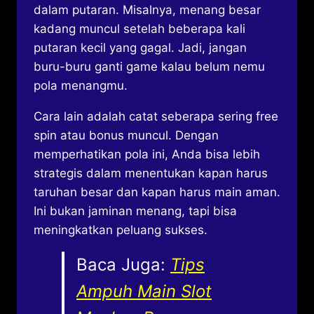
dalam putaran. Misalnya, menang besar
kadang muncul setelah beberapa kali
putaran kecil yang gagal. Jadi, jangan
buru-buru ganti game kalau belum nemu
pola menangmu.
Cara lain adalah catat seberapa sering free
spin atau bonus muncul. Dengan
memperhatikan pola ini, Anda bisa lebih
strategis dalam menentukan kapan harus
taruhan besar dan kapan harus main aman.
Ini bukan jaminan menang, tapi bisa
meningkatkan peluang sukses.
Baca Juga:
Tips
Ampuh Main Slot