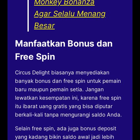
Monkey Bonanza
Agar Selalu Menang
Besar
Manfaatkan Bonus dan
Free Spin
Circus Delight biasanya menyediakan
banyak bonus dan free spin untuk pemain
baru maupun pemain setia. Jangan
lewatkan kesempatan ini, karena free spin
itu ibarat uang gratis yang bisa diputar
berkali-kali tanpa mengurangi saldo Anda.
Selain free spin, ada juga bonus deposit
yang kadang bikin saldo awal jadi lebih