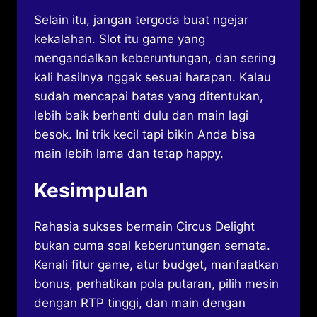
Selain itu, jangan tergoda buat ngejar
kekalahan. Slot itu game yang
mengandalkan keberuntungan, dan sering
kali hasilnya nggak sesuai harapan. Kalau
sudah mencapai batas yang ditentukan,
lebih baik berhenti dulu dan main lagi
besok. Ini trik kecil tapi bikin Anda bisa
main lebih lama dan tetap happy.
Kesimpulan
Rahasia sukses bermain Circus Delight
bukan cuma soal keberuntungan semata.
Kenali fitur game, atur budget, manfaatkan
bonus, perhatikan pola putaran, pilih mesin
dengan RTP tinggi, dan main dengan