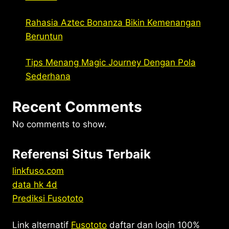
Rahasia Aztec Bonanza Bikin Kemenangan
Beruntun
Tips Menang Magic Journey Dengan Pola
Sederhana
Recent Comments
No comments to show.
Referensi Situs Terbaik
linkfuso.com
data hk 4d
Prediksi Fusototo
Link alternatif
Fusototo
daftar dan login 100%