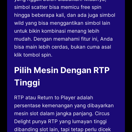
simbol scatter bisa memicu free spin
hingga beberapa kali, dan ada juga simbol
wild yang bisa menggantikan simbol lain
untuk bikin kombinasi menang lebih
mudah. Dengan memahami fitur ini, Anda
bisa main lebih cerdas, bukan cuma asal
klik tombol spin.
Pilih Mesin Dengan RTP
Tinggi
RTP atau Return to Player adalah
persentase kemenangan yang dibayarkan
mesin slot dalam jangka panjang. Circus
Delight punya RTP yang lumayan tinggi
dibanding slot lain, tapi tetap perlu dicek