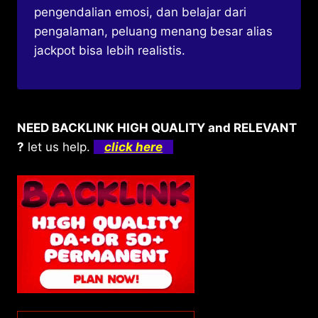
pengendalian emosi, dan belajar dari
pengalaman, peluang menang besar alias
jackpot bisa lebih realistis.
NEED BACKLINK HIGH QUALITY and RELEVANT
?
let us help.
click here