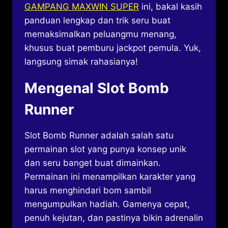
GAMPANG MAXWIN SUPER
ini, bakal kasih
panduan lengkap dan trik seru buat
memaksimalkan peluangmu menang,
khusus buat pemburu jackpot pemula. Yuk,
langsung simak rahasianya!
Mengenal Slot Bomb
Runner
Slot Bomb Runner adalah salah satu
permainan slot yang punya konsep unik
dan seru banget buat dimainkan.
Permainan ini menampilkan karakter yang
harus menghindari bom sambil
mengumpulkan hadiah. Gamenya cepat,
penuh kejutan, dan pastinya bikin adrenalin