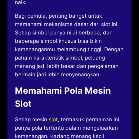
naik.
Bagi pemula, penting banget untuk
memahami mekanisme dasar dari slot ini.
Setiap simbol punya nilai berbeda, dan
beberapa simbol khusus bisa bikin
kemenanganmu melambung tinggi. Dengan
paham karakteristik simbol, peluang
menang jadi lebih besar dan pengalaman
bermain jadi lebih menyenangkan.
Memahami Pola Mesin
Slot
Setiap mesin
slot
, termasuk permainan ini,
punya pola tertentu dalam mengeluarkan
kemenangan. Kadang menang kecil