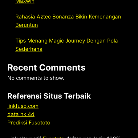
Maxwin
Rahasia Aztec Bonanza Bikin Kemenangan
Beruntun
Tips Menang Magic Journey Dengan Pola
Sederhana
Recent Comments
No comments to show.
Referensi Situs Terbaik
linkfuso.com
data hk 4d
Prediksi Fusototo