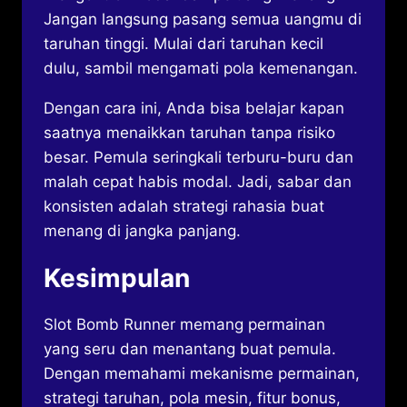
Jangan langsung pasang semua uangmu di
taruhan tinggi. Mulai dari taruhan kecil
dulu, sambil mengamati pola kemenangan.
Dengan cara ini, Anda bisa belajar kapan
saatnya menaikkan taruhan tanpa risiko
besar. Pemula seringkali terburu-buru dan
malah cepat habis modal. Jadi, sabar dan
konsisten adalah strategi rahasia buat
menang di jangka panjang.
Kesimpulan
Slot Bomb Runner memang permainan
yang seru dan menantang buat pemula.
Dengan memahami mekanisme permainan,
strategi taruhan, pola mesin, fitur bonus,