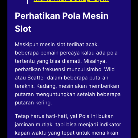
Perhatikan Pola Mesin
Slot
Meskipun mesin slot terlihat acak,
beberapa pemain percaya kalau ada pola
tertentu yang bisa diamati. Misalnya,
perhatikan frekuensi muncul simbol Wild
atau Scatter dalam beberapa putaran
terakhir. Kadang, mesin akan memberikan
putaran menguntungkan setelah beberapa
putaran kering.
Tetap harus hati-hati, ya! Pola ini bukan
jaminan mutlak, tapi bisa menjadi indikator
kapan waktu yang tepat untuk menaikkan