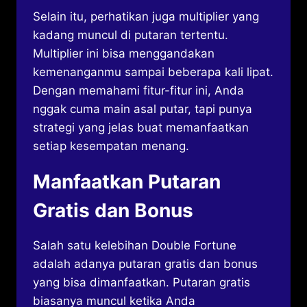
Selain itu, perhatikan juga multiplier yang
kadang muncul di putaran tertentu.
Multiplier ini bisa menggandakan
kemenanganmu sampai beberapa kali lipat.
Dengan memahami fitur-fitur ini, Anda
nggak cuma main asal putar, tapi punya
strategi yang jelas buat memanfaatkan
setiap kesempatan menang.
Manfaatkan Putaran
Gratis dan Bonus
Salah satu kelebihan Double Fortune
adalah adanya putaran gratis dan bonus
yang bisa dimanfaatkan. Putaran gratis
biasanya muncul ketika Anda