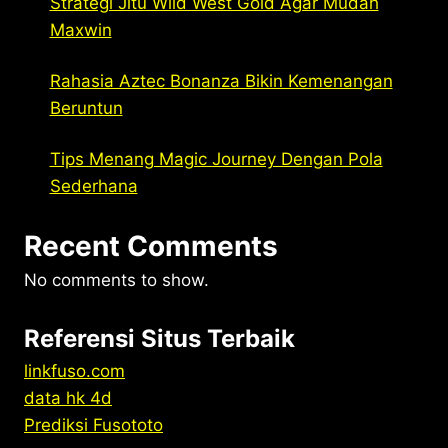
Strategi Jitu Wild West Gold Agar Mudah
Maxwin
Rahasia Aztec Bonanza Bikin Kemenangan
Beruntun
Tips Menang Magic Journey Dengan Pola
Sederhana
Recent Comments
No comments to show.
Referensi Situs Terbaik
linkfuso.com
data hk 4d
Prediksi Fusototo