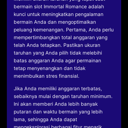
bermain slot Immortal Romance adalah
kunci untuk meningkatkan pengalaman
bermain Anda dan mengoptimalkan
peluang kemenangan. Pertama, Anda perlu
mempertimbangkan total anggaran yang
telah Anda tetapkan. Pastikan ukuran
taruhan yang Anda pilih tidak melebihi
batas anggaran Anda agar permainan
tetap menyenangkan dan tidak
menimbulkan stres finansial.
Jika Anda memiliki anggaran terbatas,
sebaiknya mulai dengan taruhan minimum.
Ini akan memberi Anda lebih banyak
putaran dan waktu bermain yang lebih
lama, sehingga Anda dapat
mengeksplorasi berbagai fitur menarik