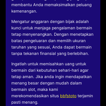
membantu Anda memaksimalkan peluang
kemenangan.
Mengatur anggaran dengan bijak adalah
kunci untuk menjaga pengalaman bermain
tetap menyenangkan. Dengan menetapkan
batas pengeluaran dan memilih ukuran
taruhan yang sesuai, Anda dapat bermain
tanpa tekanan finansial yang berlebihan.
Ingatlah untuk memisahkan uang untuk
bermain dari kebutuhan sehari-hari agar
tetap aman. Jika anda ingin mendapatkan
menang besar dengan mudah dalam
bermain slot, maka kami
merekomendasikan situs
bbfstoto
terjamin
pasti menang.