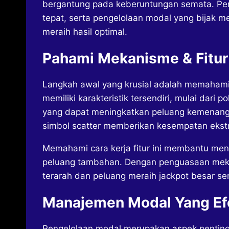
bergantung pada keberuntungan semata. Pe
tepat, serta pengelolaan modal yang bijak m
meraih hasil optimal.
Pahami Mekanisme & Fitur
Langkah awal yang krusial adalah memaha
memiliki karakteristik tersendiri, mulai dari
yang dapat meningkatkan peluang kemenangan.
simbol scatter memberikan kesempatan ekst
Memahami cara kerja fitur ini membantu m
peluang tambahan. Dengan penguasaan mekan
terarah dan peluang meraih jackpot besar se
Manajemen Modal Yang Efe
Pengelolaan modal merupakan aspek pentin