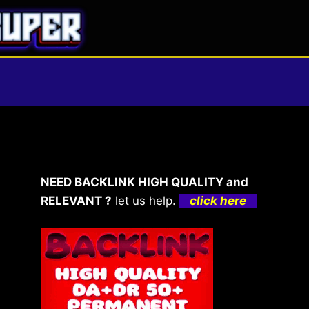
NEED BACKLINK HIGH QUALITY and
RELEVANT ?
let us help.
click here