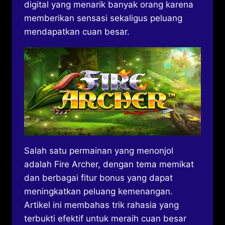
digital yang menarik banyak orang karena
memberikan sensasi sekaligus peluang
mendapatkan cuan besar.
Salah satu permainan yang menonjol
adalah Fire Archer, dengan tema memikat
dan berbagai fitur bonus yang dapat
meningkatkan peluang kemenangan.
Artikel ini membahas trik rahasia yang
terbukti efektif untuk meraih cuan besar