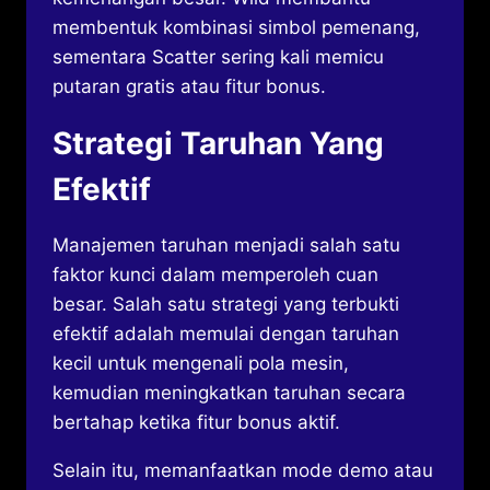
membentuk kombinasi simbol pemenang,
sementara Scatter sering kali memicu
putaran gratis atau fitur bonus.
Strategi Taruhan Yang
Efektif
Manajemen taruhan menjadi salah satu
faktor kunci dalam memperoleh cuan
besar. Salah satu strategi yang terbukti
efektif adalah memulai dengan taruhan
kecil untuk mengenali pola mesin,
kemudian meningkatkan taruhan secara
bertahap ketika fitur bonus aktif.
Selain itu, memanfaatkan mode demo atau