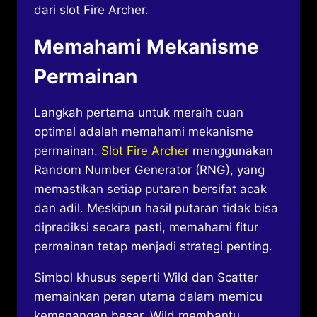
dari slot Fire Archer.
Memahami Mekanisme
Permainan
Langkah pertama untuk meraih cuan
optimal adalah memahami mekanisme
permainan.
Slot Fire Archer
menggunakan
Random Number Generator (RNG), yang
memastikan setiap putaran bersifat acak
dan adil. Meskipun hasil putaran tidak bisa
diprediksi secara pasti, memahami fitur
permainan tetap menjadi strategi penting.
Simbol khusus seperti Wild dan Scatter
memainkan peran utama dalam memicu
kemenangan besar. Wild membantu