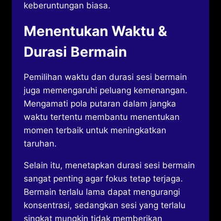
keberuntungan biasa.
Menentukan Waktu &
Durasi Bermain
Pemilihan waktu dan durasi sesi bermain
juga memengaruhi peluang kemenangan.
Mengamati pola putaran dalam jangka
waktu tertentu membantu menentukan
momen terbaik untuk meningkatkan
taruhan.
Selain itu, menetapkan durasi sesi bermain
sangat penting agar fokus tetap terjaga.
Bermain terlalu lama dapat mengurangi
konsentrasi, sedangkan sesi yang terlalu
singkat mungkin tidak memberikan