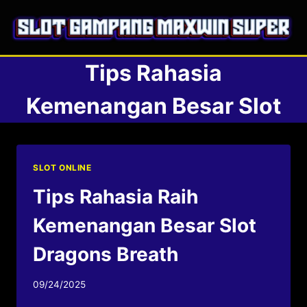
Skip
to
content
Tips Rahasia
Kemenangan Besar Slot
SLOT ONLINE
Tips Rahasia Raih
Kemenangan Besar Slot
Dragons Breath
09/24/2025