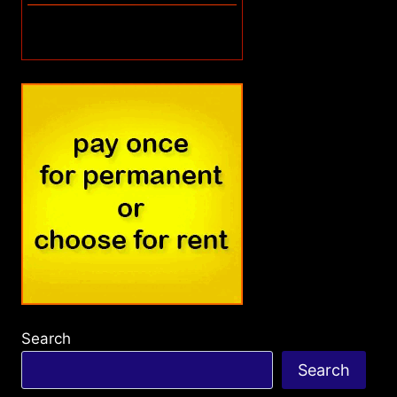
Search
Search