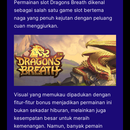
Permainan slot Dragons Breath dikenal
sebagai salah satu game slot bertema
naga yang penuh kejutan dengan peluang
cuan menggiurkan.
Visual yang memukau dipadukan dengan
fitur-fitur bonus menjadikan permainan ini
bukan sekadar hiburan, melainkan juga
kesempatan besar untuk meraih
kemenangan. Namun, banyak pemain