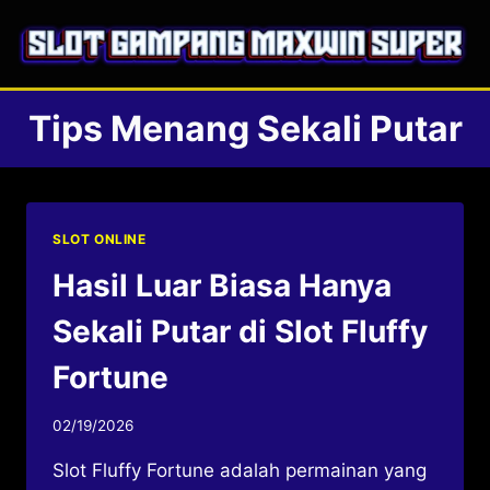
Skip
to
content
Tips Menang Sekali Putar
SLOT ONLINE
Hasil Luar Biasa Hanya
Sekali Putar di Slot Fluffy
Fortune
02/19/2026
Slot Fluffy Fortune adalah permainan yang