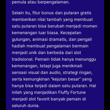
pemula atau berpengalaman.
Selain itu, fitur bonus dan putaran gratis
memberikan nilai tambah yang membuat
satu putaran bisa berubah menjadi momen
kemenangan luar biasa. Kecepatan
gulungan, animasi dramatis, dan pengali
hadiah membuat pengalaman bermain
menjadi unik dan berbeda dari slot
tradisional. Pemain tidak hanya menunggu
kemenangan, tetapi juga menikmati
sensasi visual dan audio, strategi ringan,
serta kemungkinan “kejutan besar” yang
hanya bisa terjadi dalam satu putaran. Hal
inilah yang menjadikan Fluffy Fortune
menjadi slot favorit banyak pemain di
seluruh dunia.