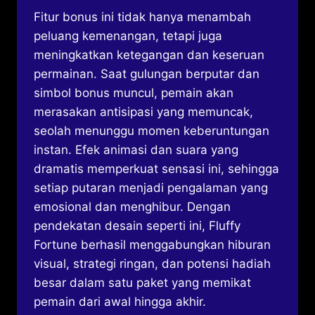
Fitur bonus ini tidak hanya menambah
peluang kemenangan, tetapi juga
meningkatkan ketegangan dan keseruan
permainan. Saat gulungan berputar dan
simbol bonus muncul, pemain akan
merasakan antisipasi yang memuncak,
seolah menunggu momen keberuntungan
instan. Efek animasi dan suara yang
dramatis memperkuat sensasi ini, sehingga
setiap putaran menjadi pengalaman yang
emosional dan menghibur. Dengan
pendekatan desain seperti ini, Fluffy
Fortune berhasil menggabungkan hiburan
visual, strategi ringan, dan potensi hadiah
besar dalam satu paket yang memikat
pemain dari awal hingga akhir.