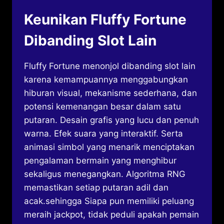
Keunikan Fluffy Fortune
Dibanding Slot Lain
Fluffy Fortune menonjol dibanding slot lain
karena kemampuannya menggabungkan
hiburan visual, mekanisme sederhana, dan
potensi kemenangan besar dalam satu
putaran. Desain grafis yang lucu dan penuh
warna. Efek suara yang interaktif. Serta
animasi simbol yang menarik menciptakan
pengalaman bermain yang menghibur
sekaligus menegangkan. Algoritma RNG
memastikan setiap putaran adil dan
acak.sehingga Siapa pun memiliki peluang
meraih jackpot, tidak peduli apakah pemain