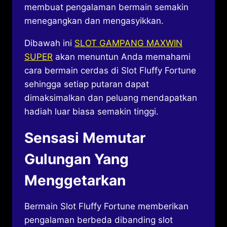
membuat pengalaman bermain semakin
menegangkan dan mengasyikkan.
Dibawah ini
SLOT GAMPANG MAXWIN
SUPER
akan menuntun Anda memahami
cara bermain cerdas di Slot Fluffy Fortune
sehingga setiap putaran dapat
dimaksimalkan dan peluang mendapatkan
hadiah luar biasa semakin tinggi.
Sensasi Memutar
Gulungan Yang
Menggetarkan
Bermain Slot Fluffy Fortune memberikan
pengalaman berbeda dibanding slot