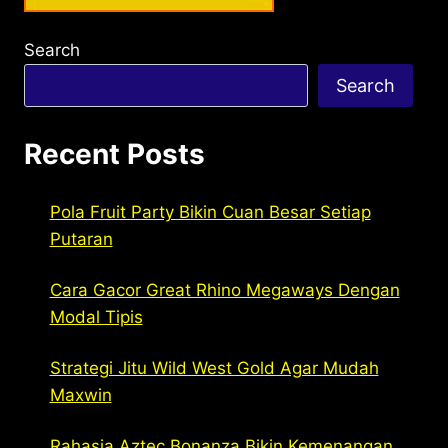
Search
Search
Recent Posts
Pola Fruit Party Bikin Cuan Besar Setiap
Putaran
Cara Gacor Great Rhino Megaways Dengan
Modal Tipis
Strategi Jitu Wild West Gold Agar Mudah
Maxwin
Rahasia Aztec Bonanza Bikin Kemenangan