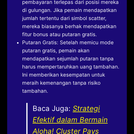
pembayaran terlepas dari posisi mereka
di gulungan. Jika pemain mendapatkan
jumlah tertentu dari simbol scatter,
mereka biasanya berhak mendapatkan
fitur bonus atau putaran gratis.
Putaran Gratis: Setelah memicu mode
putaran gratis, pemain akan
mendapatkan sejumlah putaran tanpa
harus mempertaruhkan uang tambahan.
Ini memberikan kesempatan untuk
meraih kemenangan tanpa risiko
tambahan.
Baca Juga:
Strategi
Efektif dalam Bermain
Aloha! Cluster Pays