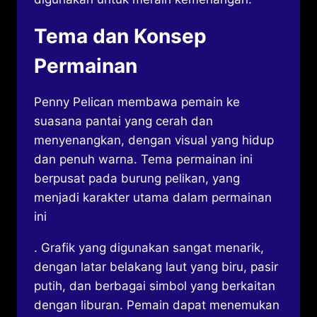
Tema dan Konsep
Permainan
Penny Pelican membawa pemain ke
suasana pantai yang cerah dan
menyenangkan, dengan visual yang hidup
dan penuh warna. Tema permainan ini
berpusat pada burung pelikan, yang
menjadi karakter utama dalam permainan
ini
. Grafik yang digunakan sangat menarik,
dengan latar belakang laut yang biru, pasir
putih, dan berbagai simbol yang berkaitan
dengan liburan. Pemain dapat menemukan