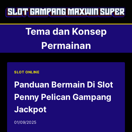
Skip
to
content
Tema dan Konsep
Permainan
SLOT ONLINE
Panduan Bermain Di Slot
Penny Pelican Gampang
Jackpot
01/09/2025