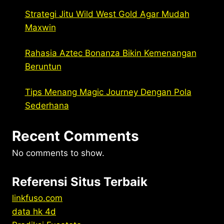
Strategi Jitu Wild West Gold Agar Mudah
Maxwin
Rahasia Aztec Bonanza Bikin Kemenangan
Beruntun
Tips Menang Magic Journey Dengan Pola
Sederhana
Recent Comments
No comments to show.
Referensi Situs Terbaik
linkfuso.com
data hk 4d