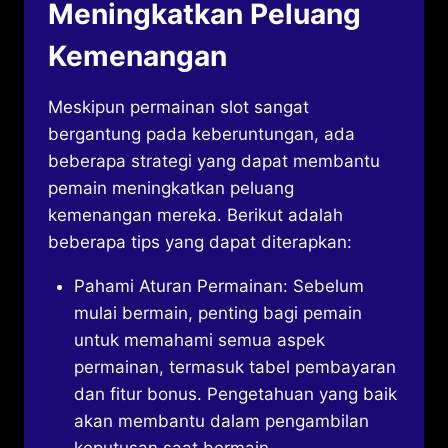
Meningkatkan Peluang
Kemenangan
Meskipun permainan slot sangat
bergantung pada keberuntungan, ada
beberapa strategi yang dapat membantu
pemain meningkatkan peluang
kemenangan mereka. Berikut adalah
beberapa tips yang dapat diterapkan:
Pahami Aturan Permainan: Sebelum
mulai bermain, penting bagi pemain
untuk memahami semua aspek
permainan, termasuk tabel pembayaran
dan fitur bonus. Pengetahuan yang baik
akan membantu dalam pengambilan