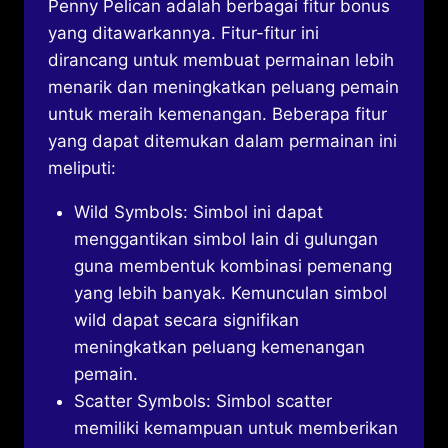
Penny Pelican adalah berbagai fitur bonus
yang ditawarkannya. Fitur-fitur ini
dirancang untuk membuat permainan lebih
menarik dan meningkatkan peluang pemain
untuk meraih kemenangan. Beberapa fitur
yang dapat ditemukan dalam permainan ini
meliputi:
Wild Symbols: Simbol ini dapat
menggantikan simbol lain di gulungan
guna membentuk kombinasi pemenang
yang lebih banyak. Kemunculan simbol
wild dapat secara signifikan
meningkatkan peluang kemenangan
pemain.
Scatter Symbols: Simbol scatter
memiliki kemampuan untuk memberikan