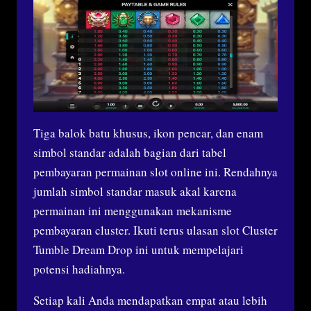
Tiga balok batu khusus, ikon pencar, dan enam
simbol standar adalah bagian dari tabel
pembayaran permainan slot online ini. Rendahnya
jumlah simbol standar masuk akal karena
permainan ini menggunakan mekanisme
pembayaran cluster. Ikuti terus ulasan slot Cluster
Tumble Dream Drop ini untuk mempelajari
potensi hadiahnya.
Setiap kali Anda mendapatkan empat atau lebih