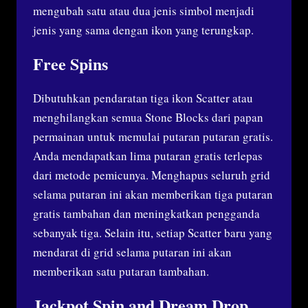
mengubah satu atau dua jenis simbol menjadi
jenis yang sama dengan ikon yang terungkap.
Free Spins
Dibutuhkan pendaratan tiga ikon Scatter atau
menghilangkan semua Stone Blocks dari papan
permainan untuk memulai putaran putaran gratis.
Anda mendapatkan lima putaran gratis terlepas
dari metode pemicunya. Menghapus seluruh grid
selama putaran ini akan memberikan tiga putaran
gratis tambahan dan meningkatkan pengganda
sebanyak tiga. Selain itu, setiap Scatter baru yang
mendarat di grid selama putaran ini akan
memberikan satu putaran tambahan.
Jackpot Spin and Dream Drop