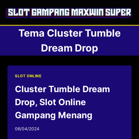
Skip
to
content
Tema Cluster Tumble
Dream Drop
SLOT ONLINE
Cluster Tumble Dream
Drop, Slot Online
Gampang Menang
06/04/2024