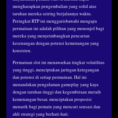
mengharapkan pengembalian yang solid atas
taruhan mereka seiring berjalannya waktu.
Peringkat RTP ini menggarisbawahi mengapa
permainan ini adalah pilihan yang menonjol bagi
mereka yang menyeimbangkan pencarian
kesenangan dengan potensi kemenangan yang
konsisten.
Permainan slot ini menawarkan tingkat volatilitas
yang tinggi, menciptakan jaringan ketegangan
dan potensi di setiap permainan. Hal ini
menandakan pengalaman gameplay yang kaya
dengan taruhan tinggi dan kegembiraan meraih
kemenangan besar, menciptakan proposisi
menarik bagi pemain yang mencari sensasi dan
ahli strategi yang berhati-hati.