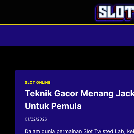
Skip
to
content
SLOT ONLINE
Teknik Gacor Menang Jack
Untuk Pemula
01/22/2026
Dalam dunia permainan Slot Twisted Lab, ke