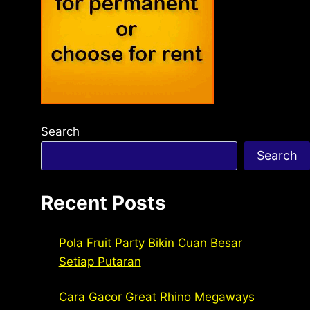
Search
Search
Recent Posts
Pola Fruit Party Bikin Cuan Besar
Setiap Putaran
Cara Gacor Great Rhino Megaways