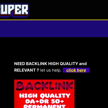
NEED BACKLINK HIGH QUALITY and
RELEVANT ?
let us help.
click here