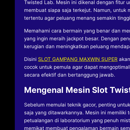
Twisted Lab. Mesin ini dikenal dengan fitur
membuat siapa saja terkejut. Namun, untuk me
tertentu agar peluang menang semakin tinggi
Memahami cara bermain yang benar dan menge
yang ingin meraih jackpot besar. Dengan pe
kerugian dan meningkatkan peluang mendap
Disini
SLOT GAMPANG MAXWIN SUPER
akan
cocok untuk pemula agar dapat mengoptimal
secara efektif dan bertanggung jawab.
Mengenal Mesin Slot Twis
Sebelum memulai teknik gacor, penting untuk
saja yang ditawarkannya. Mesin ini memilik
petualangan di laboratorium yang penuh mist
memikat membuat pengalaman bermain sem