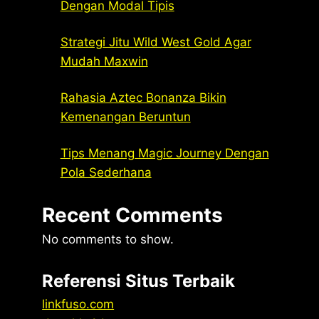
Dengan Modal Tipis
Strategi Jitu Wild West Gold Agar
Mudah Maxwin
Rahasia Aztec Bonanza Bikin
Kemenangan Beruntun
Tips Menang Magic Journey Dengan
Pola Sederhana
Recent Comments
No comments to show.
Referensi Situs Terbaik
linkfuso.com