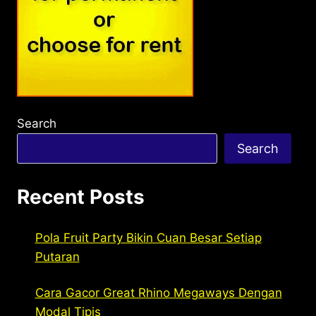
Search
Search
Recent Posts
Pola Fruit Party Bikin Cuan Besar Setiap
Putaran
Cara Gacor Great Rhino Megaways Dengan
Modal Tipis