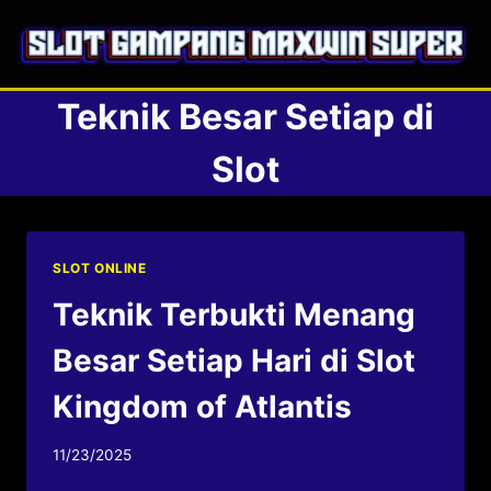
Skip
to
content
Teknik Besar Setiap di
Slot
SLOT ONLINE
Teknik Terbukti Menang
Besar Setiap Hari di Slot
Kingdom of Atlantis
11/23/2025