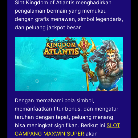
Slot Kingdom of Atlantis menghadirkan
pengalaman bermain yang memukau
dengan grafis menawan, simbol legendaris,
dan peluang jackpot besar.
Dengan memahami pola simbol,
memanfaatkan fitur bonus, dan mengatur
taruhan dengan tepat, peluang menang
bisa meningkat signifikan. Berikut ini
SLOT
GAMPANG MAXWIN SUPER
akan