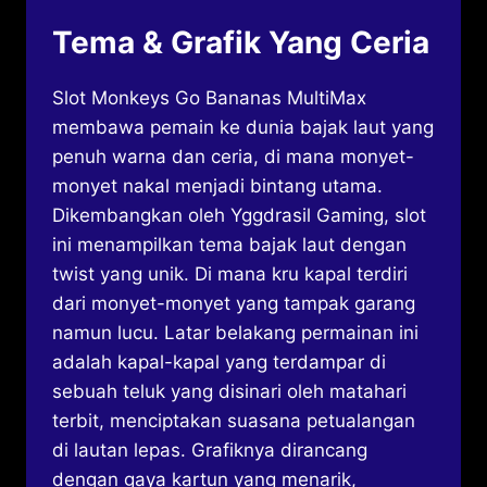
Tema & Grafik Yang Ceria
Slot Monkeys Go Bananas MultiMax
membawa pemain ke dunia bajak laut yang
penuh warna dan ceria, di mana monyet-
monyet nakal menjadi bintang utama.
Dikembangkan oleh Yggdrasil Gaming, slot
ini menampilkan tema bajak laut dengan
twist yang unik. Di mana kru kapal terdiri
dari monyet-monyet yang tampak garang
namun lucu. Latar belakang permainan ini
adalah kapal-kapal yang terdampar di
sebuah teluk yang disinari oleh matahari
terbit, menciptakan suasana petualangan
di lautan lepas. Grafiknya dirancang
dengan gaya kartun yang menarik,