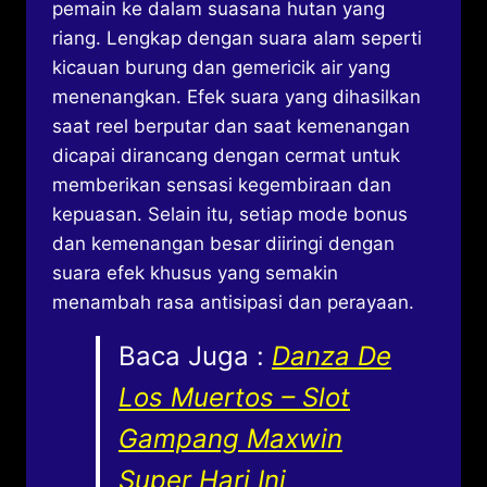
pemain ke dalam suasana hutan yang
riang. Lengkap dengan suara alam seperti
kicauan burung dan gemericik air yang
menenangkan. Efek suara yang dihasilkan
saat reel berputar dan saat kemenangan
dicapai dirancang dengan cermat untuk
memberikan sensasi kegembiraan dan
kepuasan. Selain itu, setiap mode bonus
dan kemenangan besar diiringi dengan
suara efek khusus yang semakin
menambah rasa antisipasi dan perayaan.
Baca Juga :
Danza De
Los Muertos – Slot
Gampang Maxwin
Super Hari Ini