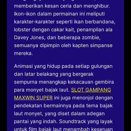
memberikan kesan ceria dan menghibur.
Ikon-ikon dalam permainan ini meliputi
karakter-karakter seperti ikan berbandana,
lobster dengan cakar kait, penampilan ala
Davey Jones, dan beberapa zombie,
semuanya dipimpin oleh kapten simpanse
mereka.
Animasi yang hidup pada setiap gulungan
dan latar belakang yang bergerak
sempurna menangkap kekacauan gembira
para monyet bajak laut.
SLOT GAMPANG
MAXWIN SUPER
ini juga menonjol dengan
pendekatan bermainnya pada tema bajak
laut monyet, yang diset dalam adegan
pantai yang indah. Soundtrack yang layak
untuk film bajak laut menambah keseruan