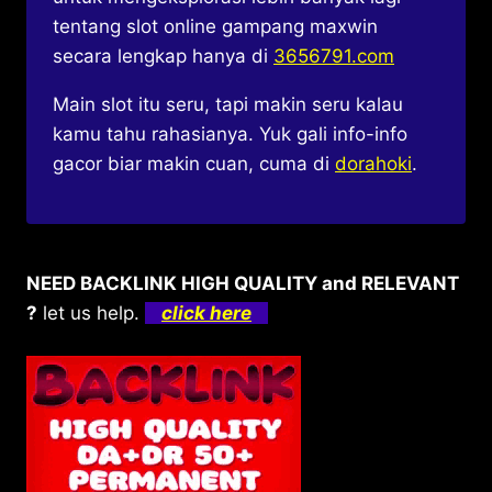
tentang slot online gampang maxwin
secara lengkap hanya di
3656791.com
Main slot itu seru, tapi makin seru kalau
kamu tahu rahasianya. Yuk gali info-info
gacor biar makin cuan, cuma di
dorahoki
.
NEED BACKLINK HIGH QUALITY and RELEVANT
?
let us help.
click here