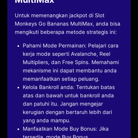
Untuk memenangkan jackpot di Slot
Monkeys Go Bananas MultiMax, anda bisa
mengikuti beberapa metode strategis ini:
Pahami Mode Permainan: Pelajari cara
kerja mode seperti Avalanche, Reel
Multipliers, dan Free Spins. Memahami
mekanisme ini dapat membantu anda
memanfaatkan setiap peluang.
Kelola Bankroll anda: Tentukan batas
atas dan bawah untuk bankroll anda
dan patuhi itu. Jangan mengejar
kerugian dengan bertaruh lebih dari
yang anda mampu.
Manfaatkan Mode Buy Bonus: Jika
tersedia, mode Buy Bonus