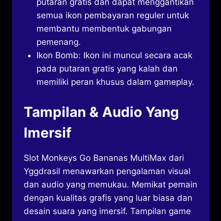
putaran gratis dan dapat menggantikan
semua ikon pembayaran reguler untuk
membantu membentuk gabungan
pemenang.
Ikon Bomb: Ikon ini muncul secara acak
pada putaran gratis yang kalah dan
memiliki peran khusus dalam gameplay.
Tampilan & Audio Yang
Imersif
Slot Monkeys Go Bananas MultiMax dari
Yggdrasil menawarkan pengalaman visual
dan audio yang memukau. Memikat pemain
dengan kualitas grafis yang luar biasa dan
desain suara yang imersif. Tampilan game