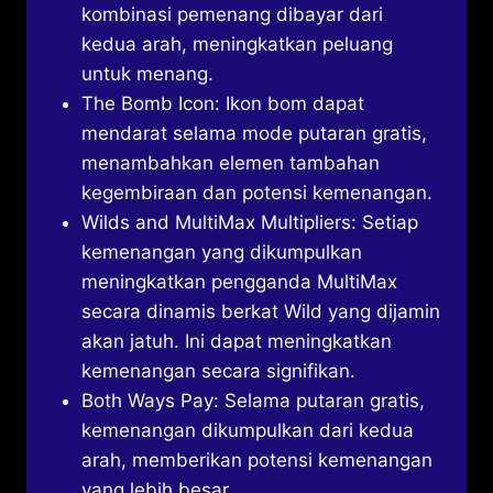
kombinasi pemenang dibayar dari
kedua arah, meningkatkan peluang
untuk menang.
The Bomb Icon: Ikon bom dapat
mendarat selama mode putaran gratis,
menambahkan elemen tambahan
kegembiraan dan potensi kemenangan.
Wilds and MultiMax Multipliers: Setiap
kemenangan yang dikumpulkan
meningkatkan pengganda MultiMax
secara dinamis berkat Wild yang dijamin
akan jatuh. Ini dapat meningkatkan
kemenangan secara signifikan.
Both Ways Pay: Selama putaran gratis,
kemenangan dikumpulkan dari kedua
arah, memberikan potensi kemenangan
yang lebih besar.