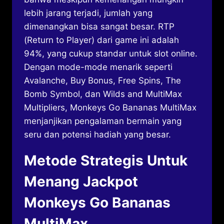
lebih jarang terjadi, jumlah yang
dimenangkan bisa sangat besar. RTP
(Return to Player) dari game ini adalah
94%, yang cukup standar untuk slot online.
Dengan mode-mode menarik seperti
Avalanche, Buy Bonus, Free Spins, The
Bomb Symbol, dan Wilds and MultiMax
Multipliers, Monkeys Go Bananas MultiMax
menjanjikan pengalaman bermain yang
seru dan potensi hadiah yang besar.
Metode Strategis Untuk
Menang Jackpot
Monkeys Go Bananas
MultiMax