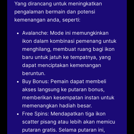
Yang dirancang untuk meningkatkan
pengalaman bermain dan potensi
kemenangan anda, seperti:
Avalanche: Mode ini memungkinkan
ikon dalam kombinasi pemenang untuk
menghilang, membuat ruang bagi ikon
baru untuk jatuh ke tempatnya, yang
dapat menciptakan kemenangan
beruntun.
Buy Bonus: Pemain dapat membeli
akses langsung ke putaran bonus,
memberikan kesempatan instan untuk
memenangkan hadiah besar.
Free Spins: Mendapatkan tiga ikon
scatter pisang atau lebih akan memicu
putaran gratis. Selama putaran ini,