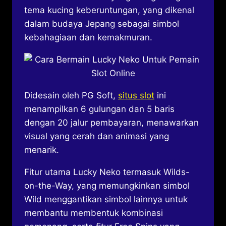
tema kucing keberuntungan, yang dikenal
dalam budaya Jepang sebagai simbol
kebahagiaan dan kemakmuran.
Didesain oleh PG Soft,
situs slot
ini
menampilkan 6 gulungan dan 5 baris
dengan 20 jalur pembayaran, menawarkan
visual yang cerah dan animasi yang
menarik.
Fitur utama Lucky Neko termasuk Wilds-
on-the-Way, yang memungkinkan simbol
Wild menggantikan simbol lainnya untuk
membantu membentuk kombinasi