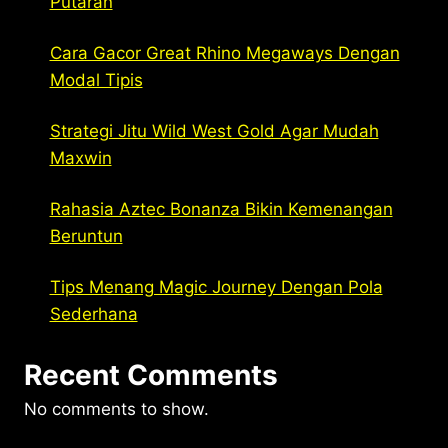
Putaran
Cara Gacor Great Rhino Megaways Dengan
Modal Tipis
Strategi Jitu Wild West Gold Agar Mudah
Maxwin
Rahasia Aztec Bonanza Bikin Kemenangan
Beruntun
Tips Menang Magic Journey Dengan Pola
Sederhana
Recent Comments
No comments to show.