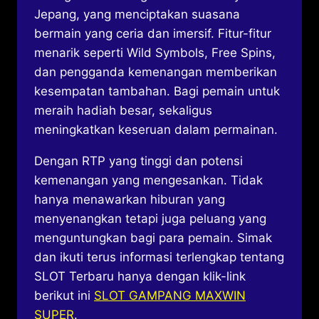
Jepang, yang menciptakan suasana
bermain yang ceria dan imersif. Fitur-fitur
menarik seperti Wild Symbols, Free Spins,
dan pengganda kemenangan memberikan
kesempatan tambahan. Bagi pemain untuk
meraih hadiah besar, sekaligus
meningkatkan keseruan dalam permainan. ​
Dengan RTP yang tinggi dan potensi
kemenangan yang mengesankan. Tidak
hanya menawarkan hiburan yang
menyenangkan tetapi juga peluang yang
menguntungkan bagi para pemain.​ Simak
dan ikuti terus informasi terlengkap tentang
SLOT Terbaru hanya dengan klik-link
berikut ini
SLOT GAMPANG MAXWIN
SUPER
.