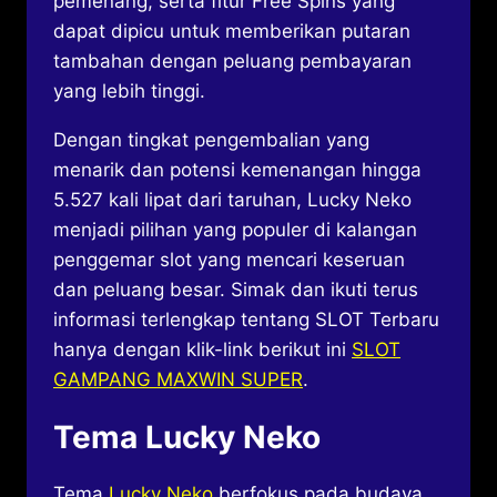
pemenang, serta fitur Free Spins yang
dapat dipicu untuk memberikan putaran
tambahan dengan peluang pembayaran
yang lebih tinggi. ​
Dengan tingkat pengembalian yang
menarik dan potensi kemenangan hingga
5.527 kali lipat dari taruhan, Lucky Neko
menjadi pilihan yang populer di kalangan
penggemar slot yang mencari keseruan
dan peluang besar. Simak dan ikuti terus
informasi terlengkap tentang SLOT Terbaru
hanya dengan klik-link berikut ini
SLOT
GAMPANG MAXWIN SUPER
.
Tema Lucky Neko
​Tema
Lucky Neko
berfokus pada budaya