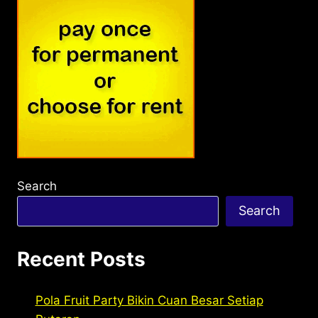
Search
Search
Recent Posts
Pola Fruit Party Bikin Cuan Besar Setiap