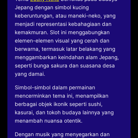
Jepang dengan simbol kucing
keberuntungan, atau maneki-neko, yang
menjadi representasi kebahagiaan dan
kemakmuran.​ Slot ini menggabungkan
elemen-elemen visual yang cerah dan
berwarna, termasuk latar belakang yang
menggambarkan keindahan alam Jepang,
seperti bunga sakura dan suasana desa
yang damai.
Simbol-simbol dalam permainan
mencerminkan tema ini, menampilkan
berbagai objek ikonik seperti sushi,
kasurai, dan tokoh budaya lainnya yang
menambah nuansa otentik.
Dengan musik yang menyegarkan dan