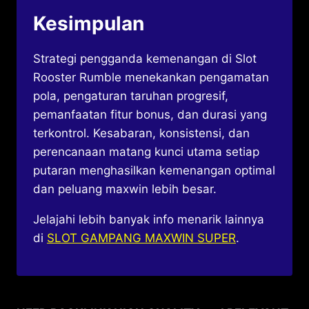
Kesimpulan
Strategi pengganda kemenangan di Slot
Rooster Rumble menekankan pengamatan
pola, pengaturan taruhan progresif,
pemanfaatan fitur bonus, dan durasi yang
terkontrol. Kesabaran, konsistensi, dan
perencanaan matang kunci utama setiap
putaran menghasilkan kemenangan optimal
dan peluang maxwin lebih besar.
Jelajahi lebih banyak info menarik lainnya
di
SLOT GAMPANG MAXWIN SUPER
.