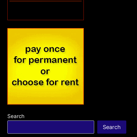
Search
Search