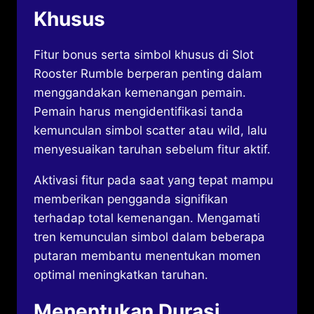
Khusus
Fitur bonus serta simbol khusus di Slot
Rooster Rumble berperan penting dalam
menggandakan kemenangan pemain.
Pemain harus mengidentifikasi tanda
kemunculan simbol scatter atau wild, lalu
menyesuaikan taruhan sebelum fitur aktif.
Aktivasi fitur pada saat yang tepat mampu
memberikan pengganda signifikan
terhadap total kemenangan. Mengamati
tren kemunculan simbol dalam beberapa
putaran membantu menentukan momen
optimal meningkatkan taruhan.
Menentukan Durasi