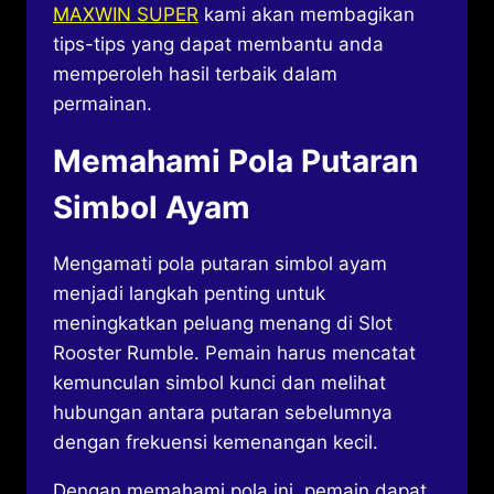
MAXWIN SUPER
kami akan membagikan
tips-tips yang dapat membantu anda
memperoleh hasil terbaik dalam
permainan.
Memahami Pola Putaran
Simbol Ayam
Mengamati pola putaran simbol ayam
menjadi langkah penting untuk
meningkatkan peluang menang di Slot
Rooster Rumble. Pemain harus mencatat
kemunculan simbol kunci dan melihat
hubungan antara putaran sebelumnya
dengan frekuensi kemenangan kecil.
Dengan memahami pola ini, pemain dapat