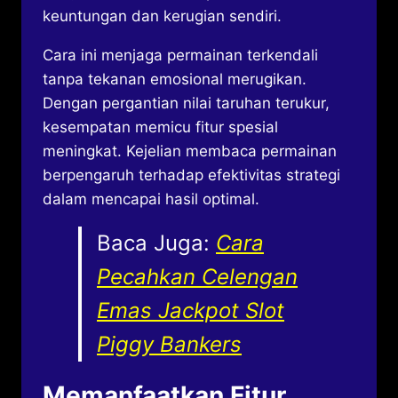
keuntungan dan kerugian sendiri.
Cara ini menjaga permainan terkendali
tanpa tekanan emosional merugikan.
Dengan pergantian nilai taruhan terukur,
kesempatan memicu fitur spesial
meningkat. Kejelian membaca permainan
berpengaruh terhadap efektivitas strategi
dalam mencapai hasil optimal.
Baca Juga:
Cara
Pecahkan Celengan
Emas Jackpot Slot
Piggy Bankers
Memanfaatkan Fitur