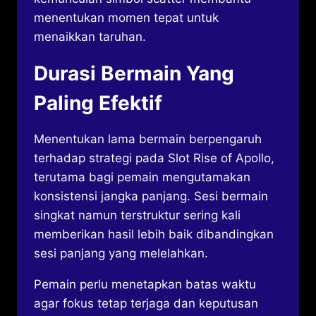
menentukan momen tepat untuk
menaikkan taruhan.
Durasi Bermain Yang
Paling Efektif
Menentukan lama bermain berpengaruh
terhadap strategi pada Slot Rise of Apollo,
terutama bagi pemain mengutamakan
konsistensi jangka panjang. Sesi bermain
singkat namun terstruktur sering kali
memberikan hasil lebih baik dibandingkan
sesi panjang yang melelahkan.
Pemain perlu menetapkan batas waktu
agar fokus tetap terjaga dan keputusan