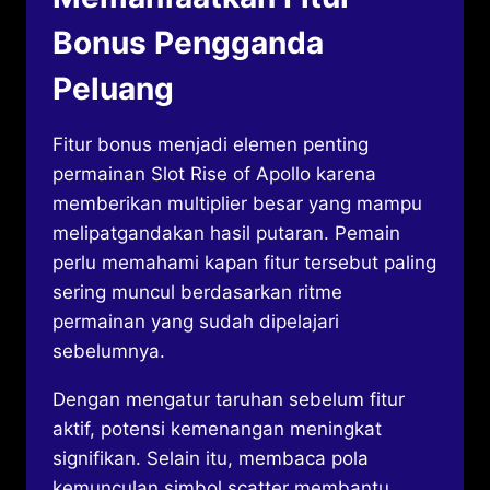
Bonus Pengganda
Peluang
Fitur bonus menjadi elemen penting
permainan Slot Rise of Apollo karena
memberikan multiplier besar yang mampu
melipatgandakan hasil putaran. Pemain
perlu memahami kapan fitur tersebut paling
sering muncul berdasarkan ritme
permainan yang sudah dipelajari
sebelumnya.
Dengan mengatur taruhan sebelum fitur
aktif, potensi kemenangan meningkat
signifikan. Selain itu, membaca pola
kemunculan simbol scatter membantu