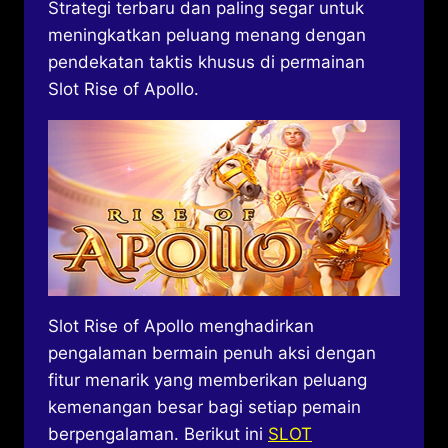
Strategi terbaru dan paling segar untuk
meningkatkan peluang menang dengan
pendekatan taktis khusus di permainan
Slot Rise of Apollo.
Slot Rise of Apollo menghadirkan
pengalaman bermain penuh aksi dengan
fitur menarik yang memberikan peluang
kemenangan besar bagi setiap pemain
berpengalaman. Berikut ini
SLOT