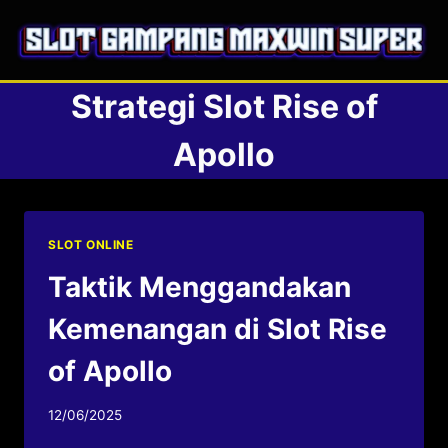
Skip
to
content
Strategi Slot Rise of
Apollo
SLOT ONLINE
Taktik Menggandakan
Kemenangan di Slot Rise
of Apollo
12/06/2025