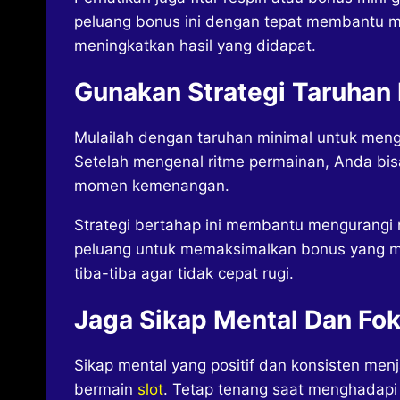
peluang bonus ini dengan tepat membantu m
meningkatkan hasil yang didapat.
Gunakan Strategi Taruhan
Mulailah dengan taruhan minimal untuk menga
Setelah mengenal ritme permainan, Anda bis
momen kemenangan.
Strategi bertahap ini membantu mengurangi 
peluang untuk memaksimalkan bonus yang m
tiba-tiba agar tidak cepat rugi.
Jaga Sikap Mental Dan Fo
Sikap mental yang positif dan konsisten men
bermain
slot
. Tetap tenang saat menghadapi