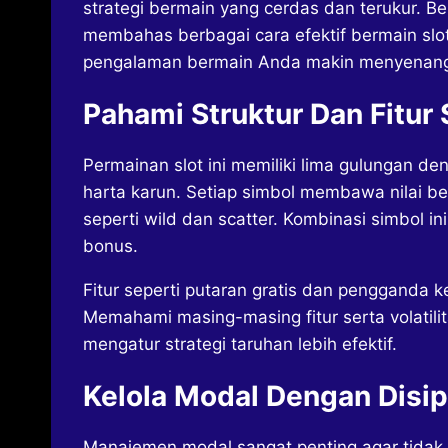
strategi bermain yang cerdas dan terukur. Ber
membahas berbagai cara efektif bermain slo
pengalaman bermain Anda makin menyenan
Pahami Struktur Dan Fitur
Permainan slot ini memiliki lima gulungan den
harta karun. Setiap simbol membawa nilai b
seperti wild dan scatter. Kombinasi simbol 
bonus.
Fitur seperti putaran gratis dan pengganda
Memahami masing-masing fitur serta volati
mengatur strategi taruhan lebih efektif.
Kelola Modal Dengan Disip
Manajemen modal sangat penting agar tidak