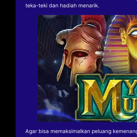
teka-teki dan hadiah menarik.
Agar bisa memaksimalkan peluang kemenanga