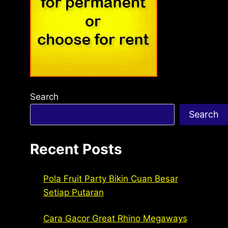
Search
Search
Recent Posts
Pola Fruit Party Bikin Cuan Besar
Setiap Putaran
Cara Gacor Great Rhino Megaways