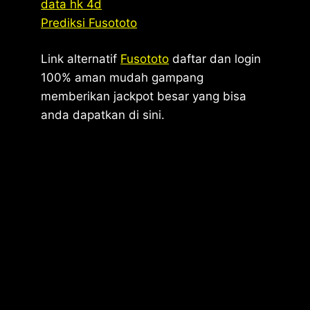
data hk 4d
Prediksi Fusototo
Link alternatif
Fusototo
daftar dan login
100% aman mudah gampang
memberikan jackpot besar yang bisa
anda dapatkan di sini.