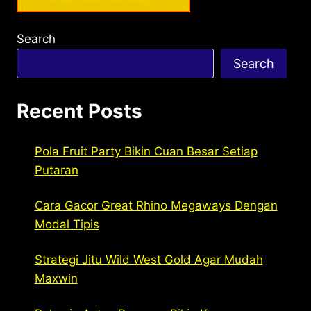
Search
Search
Recent Posts
Pola Fruit Party Bikin Cuan Besar Setiap
Putaran
Cara Gacor Great Rhino Megaways Dengan
Modal Tipis
Strategi Jitu Wild West Gold Agar Mudah
Maxwin