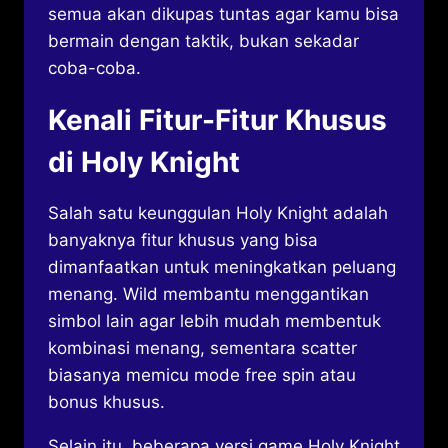
semua akan dikupas tuntas agar kamu bisa
bermain dengan taktik, bukan sekadar
coba-coba.
Kenali Fitur-Fitur Khusus
di Holy Knight
Salah satu keunggulan Holy Knight adalah
banyaknya fitur khusus yang bisa
dimanfaatkan untuk meningkatkan peluang
menang. Wild membantu menggantikan
simbol lain agar lebih mudah membentuk
kombinasi menang, sementara scatter
biasanya memicu mode free spin atau
bonus khusus.
Selain itu, beberapa versi game Holy Knight