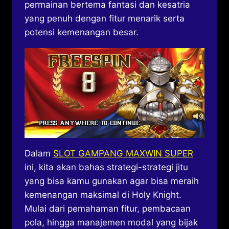
permainan bertema fantasi dan kesatria
yang penuh dengan fitur menarik serta
potensi kemenangan besar.
Dalam
SLOT GAMPANG MAXWIN SUPER
ini, kita akan bahas strategi-strategi jitu
yang bisa kamu gunakan agar bisa meraih
kemenangan maksimal di Holy Knight.
Mulai dari pemahaman fitur, pembacaan
pola, hingga manajemen modal yang bijak