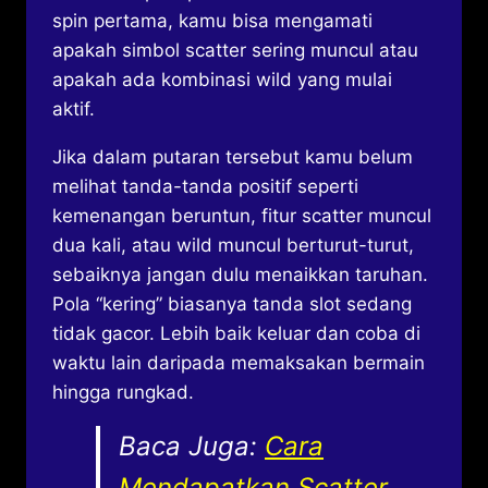
spin pertama, kamu bisa mengamati
apakah simbol scatter sering muncul atau
apakah ada kombinasi wild yang mulai
aktif.
Jika dalam putaran tersebut kamu belum
melihat tanda-tanda positif seperti
kemenangan beruntun, fitur scatter muncul
dua kali, atau wild muncul berturut-turut,
sebaiknya jangan dulu menaikkan taruhan.
Pola “kering” biasanya tanda slot sedang
tidak gacor. Lebih baik keluar dan coba di
waktu lain daripada memaksakan bermain
hingga rungkad.
Baca Juga:
Cara
Mendapatkan Scatter