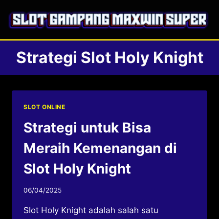
Skip
to
content
Strategi Slot Holy Knight
SLOT ONLINE
Strategi untuk Bisa
Meraih Kemenangan di
Slot Holy Knight
06/04/2025
Slot Holy Knight adalah salah satu