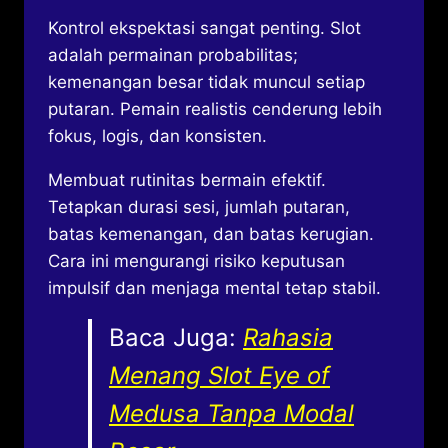
Kontrol ekspektasi sangat penting. Slot
adalah permainan probabilitas;
kemenangan besar tidak muncul setiap
putaran. Pemain realistis cenderung lebih
fokus, logis, dan konsisten.
Membuat rutinitas bermain efektif.
Tetapkan durasi sesi, jumlah putaran,
batas kemenangan, dan batas kerugian.
Cara ini mengurangi risiko keputusan
impulsif dan menjaga mental tetap stabil.
Baca Juga:
Rahasia
Menang Slot Eye of
Medusa Tanpa Modal