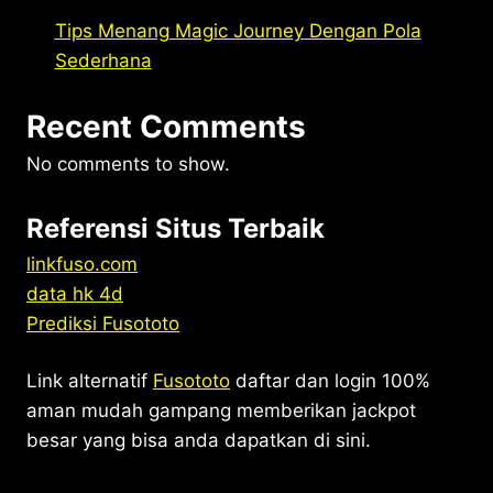
Tips Menang Magic Journey Dengan Pola
Sederhana
Recent Comments
No comments to show.
Referensi Situs Terbaik
linkfuso.com
data hk 4d
Prediksi Fusototo
Link alternatif
Fusototo
daftar dan login 100%
aman mudah gampang memberikan jackpot
besar yang bisa anda dapatkan di sini.