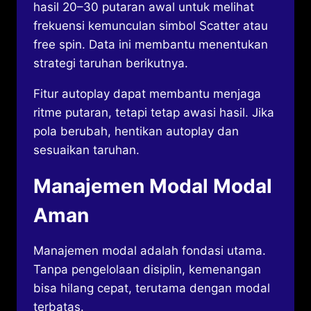
hasil 20–30 putaran awal untuk melihat
frekuensi kemunculan simbol Scatter atau
free spin. Data ini membantu menentukan
strategi taruhan berikutnya.
Fitur autoplay dapat membantu menjaga
ritme putaran, tetapi tetap awasi hasil. Jika
pola berubah, hentikan autoplay dan
sesuaikan taruhan.
Manajemen Modal Modal
Aman
Manajemen modal adalah fondasi utama.
Tanpa pengelolaan disiplin, kemenangan
bisa hilang cepat, terutama dengan modal
terbatas.