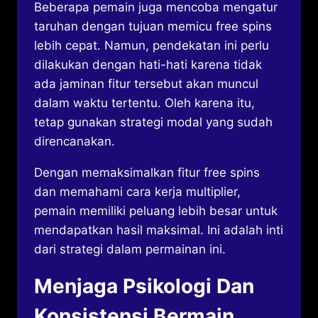
Beberapa pemain juga mencoba mengatur
taruhan dengan tujuan memicu free spins
lebih cepat. Namun, pendekatan ini perlu
dilakukan dengan hati-hati karena tidak
ada jaminan fitur tersebut akan muncul
dalam waktu tertentu. Oleh karena itu,
tetap gunakan strategi modal yang sudah
direncanakan.
Dengan memaksimalkan fitur free spins
dan memahami cara kerja multiplier,
pemain memiliki peluang lebih besar untuk
mendapatkan hasil maksimal. Ini adalah inti
dari strategi dalam permainan ini.
Menjaga Psikologi Dan
Konsistensi Bermain