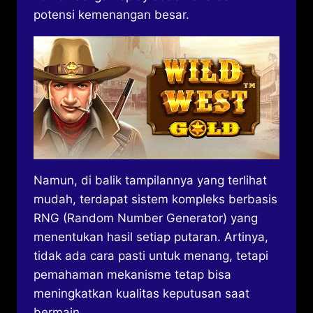
potensi kemenangan besar.
Namun, di balik tampilannya yang terlihat
mudah, terdapat sistem kompleks berbasis
RNG (Random Number Generator) yang
menentukan hasil setiap putaran. Artinya,
tidak ada cara pasti untuk menang, tetapi
pemahaman mekanisme tetap bisa
meningkatkan kualitas keputusan saat
bermain.