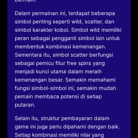
Dalam permainan ini, terdapat beberapa
simbol penting seperti wild, scatter, dan
simbol karakter koboi. Simbol wild memiliki
peran sebagai pengganti simbol lain untuk
membentuk kombinasi kemenangan.
Sementara itu, simbol scatter berfungsi
sebagai pemicu fitur free spins yang
menjadi kunci utama dalam meraih
kemenangan besar. Semakin memahami
fungsi simbol-simbol ini, semakin mudah
pemain membaca potensi di setiap
putaran.
Selain itu, struktur pembayaran dalam
game ini juga perlu dipahami dengan baik.
Setiap kombinasi memiliki nilai yang