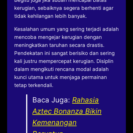
Begitu juga jika sudah mencapai batas
kerugian, sebaiknya segera berhenti agar
tidak kehilangan lebih banyak.
Kesalahan umum yang sering terjadi adalah
mencoba mengejar kerugian dengan
meningkatkan taruhan secara drastis.
Pendekatan ini sangat berisiko dan sering
kali justru mempercepat kerugian. Disiplin
dalam mengikuti rencana modal adalah
kunci utama untuk menjaga permainan
tetap terkendali.
Baca Juga:
Rahasia
Aztec Bonanza Bikin
Kemenangan