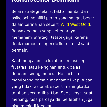
Selain strategi teknis, faktor mental dan
psikologi memiliki peran yang sangat besar
dalam permainan seperti
Wild West Gold
.
Banyak pemain yang sebenarnya
memahami strategi, tetapi gagal karena
tidak mampu mengendalikan emosi saat
bermain.
Saat mengalami kekalahan, emosi seperti
frustrasi atau keinginan untuk balas
dendam sering muncul. Hal ini bisa
mendorong pemain mengambil keputusan
yang tidak rasional, seperti meningkatkan
taruhan secara tiba-tiba. Sebaliknya, saat
menang, rasa percaya diri berlebihan juga
bisa menjadi jebakan.