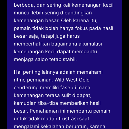
berbeda, dan sering kali kemenangan kecil
muncul lebih sering dibandingkan
kemenangan besar. Oleh karena itu,
pemain tidak boleh hanya fokus pada hasil
besar saja, tetapi juga harus
memperhatikan bagaimana akumulasi
kemenangan kecil dapat membantu
menjaga saldo tetap stabil.
Hal penting lainnya adalah memahami
ritme permainan. Wild West Gold
cenderung memiliki fase di mana
kemenangan terasa sulit didapat,
kemudian tiba-tiba memberikan hasil
besar. Pemahaman ini membantu pemain
untuk tidak mudah frustrasi saat
mengalami kekalahan beruntun, karena