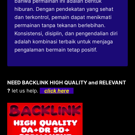
bahwa permainan ini adalah bentuk
hiburan. Dengan pendekatan yang sehat
dan terkontrol, pemain dapat menikmati
permainan tanpa tekanan berlebihan.
Konsistensi, disiplin, dan pengendalian diri
adalah kombinasi terbaik untuk menjaga
pengalaman bermain tetap positif.
NEED BACKLINK HIGH QUALITY and RELEVANT
?
let us help.
click here