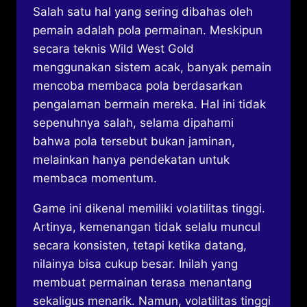
Salah satu hal yang sering dibahas oleh
pemain adalah pola permainan. Meskipun
secara teknis Wild West Gold
menggunakan sistem acak, banyak pemain
mencoba membaca pola berdasarkan
pengalaman bermain mereka. Hal ini tidak
sepenuhnya salah, selama dipahami
bahwa pola tersebut bukan jaminan,
melainkan hanya pendekatan untuk
membaca momentum.
Game ini dikenal memiliki volatilitas tinggi.
Artinya, kemenangan tidak selalu muncul
secara konsisten, tetapi ketika datang,
nilainya bisa cukup besar. Inilah yang
membuat permainan terasa menantang
sekaligus menarik. Namun, volatilitas tinggi