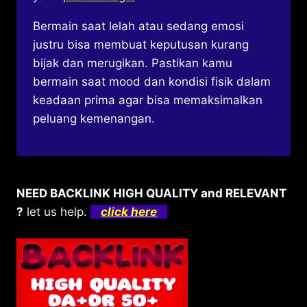
Bermain saat lelah atau sedang emosi
justru bisa membuat keputusan kurang
bijak dan merugikan. Pastikan kamu
bermain saat mood dan kondisi fisik dalam
keadaan prima agar bisa memaksimalkan
peluang kemenangan.
NEED BACKLINK HIGH QUALITY and RELEVANT
?
let us help.
click here