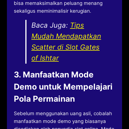
bisa memaksimalkan peluang menang
sekaligus meminimalisir kerugian.
Baca Juga:
Tips
Mudah Mendapatkan
Scatter di Slot Gates
of Ishtar
3. Manfaatkan Mode
Demo untuk Mempelajari
Pola Permainan
Sebelum menggunakan uang asli, cobalah
manfaatkan mode demo yang biasanya
disediakan oleh penyedia slot online. Mode