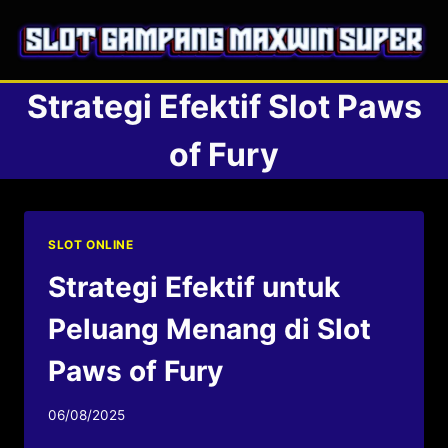
Skip
to
content
Strategi Efektif Slot Paws
of Fury
SLOT ONLINE
Strategi Efektif untuk
Peluang Menang di Slot
Paws of Fury
06/08/2025