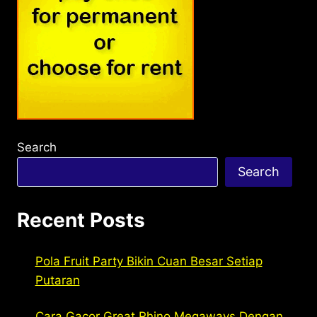
Search
Search
Recent Posts
Pola Fruit Party Bikin Cuan Besar Setiap
Putaran
Cara Gacor Great Rhino Megaways Dengan