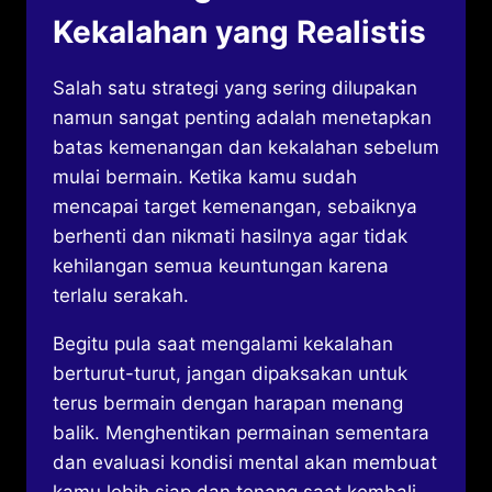
Kekalahan yang Realistis
Salah satu strategi yang sering dilupakan
namun sangat penting adalah menetapkan
batas kemenangan dan kekalahan sebelum
mulai bermain. Ketika kamu sudah
mencapai target kemenangan, sebaiknya
berhenti dan nikmati hasilnya agar tidak
kehilangan semua keuntungan karena
terlalu serakah.
Begitu pula saat mengalami kekalahan
berturut-turut, jangan dipaksakan untuk
terus bermain dengan harapan menang
balik. Menghentikan permainan sementara
dan evaluasi kondisi mental akan membuat
kamu lebih siap dan tenang saat kembali