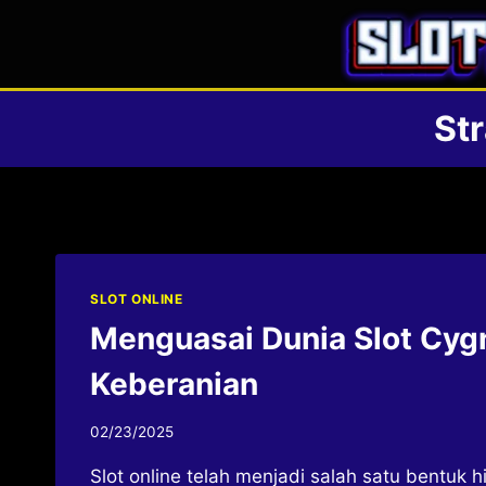
Skip
to
content
Str
SLOT ONLINE
Menguasai Dunia Slot Cyg
Keberanian
02/23/2025
Slot online telah menjadi salah satu bentuk h