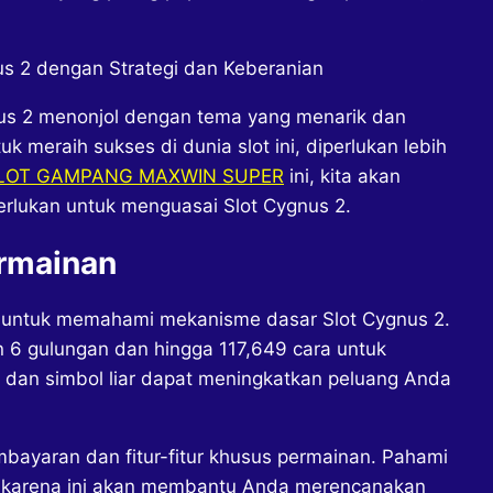
gnus 2 menonjol dengan tema yang menarik dan
meraih sukses di dunia slot ini, diperlukan lebih
LOT GAMPANG MAXWIN SUPER
ini, kita akan
rlukan untuk menguasai Slot Cygnus 2.
rmainan
g untuk memahami mekanisme dasar Slot Cygnus 2.
n 6 gulungan dan hingga 117,649 cara untuk
a dan simbol liar dapat meningkatkan peluang Anda
bayaran dan fitur-fitur khusus permainan. Pahami
n, karena ini akan membantu Anda merencanakan