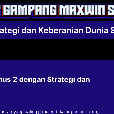
ategi dan Keberanian Dunia S
nus 2 dengan Strategi dan
iburan yang paling populer di kalangan pencinta,