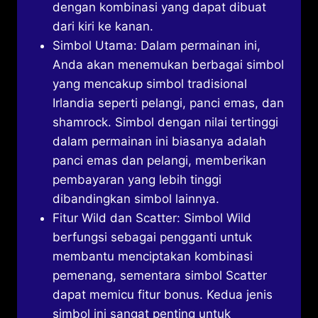
dengan kombinasi yang dapat dibuat
dari kiri ke kanan.
Simbol Utama: Dalam permainan ini,
Anda akan menemukan berbagai simbol
yang mencakup simbol tradisional
Irlandia seperti pelangi, panci emas, dan
shamrock. Simbol dengan nilai tertinggi
dalam permainan ini biasanya adalah
panci emas dan pelangi, memberikan
pembayaran yang lebih tinggi
dibandingkan simbol lainnya.
Fitur Wild dan Scatter: Simbol Wild
berfungsi sebagai pengganti untuk
membantu menciptakan kombinasi
pemenang, sementara simbol Scatter
dapat memicu fitur bonus. Kedua jenis
simbol ini sangat penting untuk