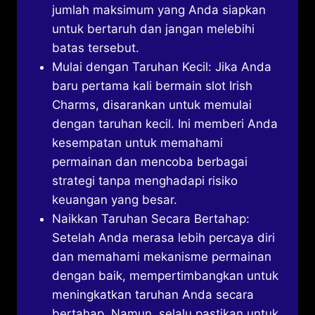
jumlah maksimum yang Anda siapkan
untuk bertaruh dan jangan melebihi
batas tersebut.
Mulai dengan Taruhan Kecil: Jika Anda
baru pertama kali bermain slot Irish
Charms, disarankan untuk memulai
dengan taruhan kecil. Ini memberi Anda
kesempatan untuk memahami
permainan dan mencoba berbagai
strategi tanpa menghadapi risiko
keuangan yang besar.
Naikkan Taruhan Secara Bertahap:
Setelah Anda merasa lebih percaya diri
dan memahami mekanisme permainan
dengan baik, mempertimbangkan untuk
meningkatkan taruhan Anda secara
bertahap. Namun, selalu pastikan untuk