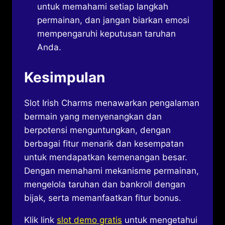
untuk memahami setiap langkah
permainan, dan jangan biarkan emosi
mempengaruhi keputusan taruhan
Anda.
Kesimpulan
​Slot Irish Charms menawarkan pengalaman
bermain yang menyenangkan dan
berpotensi menguntungkan, dengan
berbagai fitur menarik dan kesempatan
untuk mendapatkan kemenangan besar.​
Dengan memahami mekanisme permainan,
mengelola taruhan dan bankroll dengan
bijak, serta memanfaatkan fitur bonus.
Klik link
slot demo gratis
untuk mengetahui