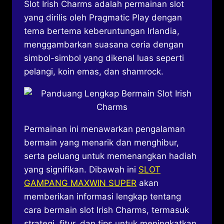
Slot Irish Charms adalah permainan slot
yang dirilis oleh Pragmatic Play dengan
tema bertema keberuntungan Irlandia,
menggambarkan suasana ceria dengan
simbol-simbol yang dikenal luas seperti
pelangi, koin emas, dan shamrock.
Permainan ini menawarkan pengalaman
bermain yang menarik dan menghibur,
serta peluang untuk memenangkan hadiah
yang signifikan. Dibawah ini
SLOT
GAMPANG MAXWIN SUPER
akan
memberikan informasi lengkap tentang
cara bermain slot Irish Charms, termasuk
strategi, fitur, dan tips untuk meningkatkan