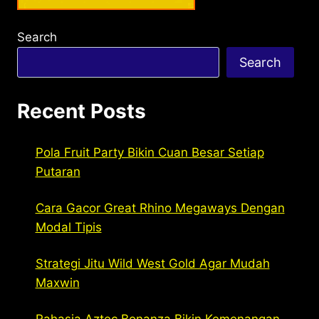
Search
Search
Recent Posts
Pola Fruit Party Bikin Cuan Besar Setiap
Putaran
Cara Gacor Great Rhino Megaways Dengan
Modal Tipis
Strategi Jitu Wild West Gold Agar Mudah
Maxwin
Rahasia Aztec Bonanza Bikin Kemenangan