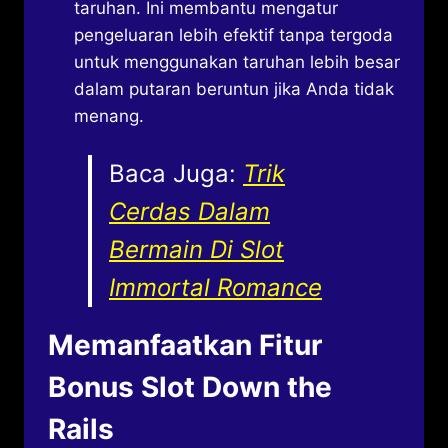
taruhan. Ini membantu mengatur
pengeluaran lebih efektif tanpa tergoda
untuk menggunakan taruhan lebih besar
dalam putaran beruntun jika Anda tidak
menang.
Baca Juga:
Trik
Cerdas Dalam
Bermain Di Slot
Immortal Romance
Memanfaatkan Fitur
Bonus Slot Down the
Rails