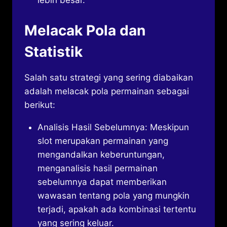
Melacak Pola dan
Statistik
Salah satu strategi yang sering diabaikan
adalah melacak pola permainan sebagai
berikut:
Analisis Hasil Sebelumnya: Meskipun
slot merupakan permainan yang
mengandalkan keberuntungan,
menganalisis hasil permainan
sebelumnya dapat memberikan
wawasan tentang pola yang mungkin
terjadi, apakah ada kombinasi tertentu
yang sering keluar.