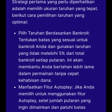
Strategi pertama yang perlu diperhatikan
adalah memilih ukuran taruhan yang tepat.
berikut cara pemilihan taruhan yang
optimal:
Pilih Taruhan Berdasarkan Bankroll:
Tentukan batas yang sesuai untuk
bankroll Anda dan gunakan taruhan
yang tidak melebihi 5% dari total
bankroll setiap putaran. Ini akan
membantu Anda bertahan lebih lama
dalam permainan tanpa cepat
kehabisan dana.
Manfaatkan Fitur Autoplay: Jika Anda
memilih untuk menggunakan fitur
Autoplay, setel jumlah putaran yang
ingin dimainkan dan patuhi batas