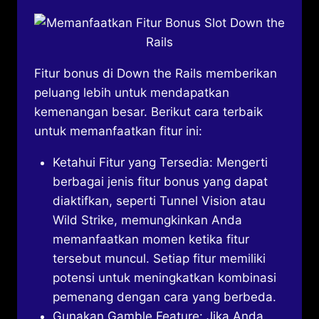
Fitur bonus di Down the Rails memberikan
peluang lebih untuk mendapatkan
kemenangan besar. Berikut cara terbaik
untuk memanfaatkan fitur ini:
Ketahui Fitur yang Tersedia: Mengerti
berbagai jenis fitur bonus yang dapat
diaktifkan, seperti Tunnel Vision atau
Wild Strike, memungkinkan Anda
memanfaatkan momen ketika fitur
tersebut muncul. Setiap fitur memiliki
potensi untuk meningkatkan kombinasi
pemenang dengan cara yang berbeda.
Gunakan Gamble Feature: Jika Anda