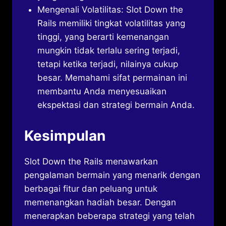
Mengenali Volatilitas: Slot Down the
Rails memiliki tingkat volatilitas yang
tinggi, yang berarti kemenangan
mungkin tidak terlalu sering terjadi,
tetapi ketika terjadi, nilainya cukup
besar. Memahami sifat permainan ini
membantu Anda menyesuaikan
ekspektasi dan strategi bermain Anda.
Kesimpulan
Slot Down the Rails menawarkan
pengalaman bermain yang menarik dengan
berbagai fitur dan peluang untuk
memenangkan hadiah besar. ​Dengan
menerapkan beberapa strategi yang telah