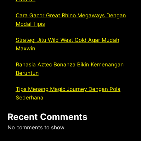
Cara Gacor Great Rhino Megaways Dengan
Modal Tipis
Strategi Jitu Wild West Gold Agar Mudah
Maxwin
Rahasia Aztec Bonanza Bikin Kemenangan
Beruntun
Tips Menang Magic Journey Dengan Pola
Sederhana
Recent Comments
No comments to show.