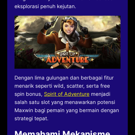
eksplorasi penuh kejutan.
Dengan lima gulungan dan berbagai fitur
menarik seperti wild, scatter, serta free
spin bonus,
Spirit of Adventure
menjadi
salah satu slot yang menawarkan potensi
Maxwin bagi pemain yang bermain dengan
strategi tepat.
Memahami Mekanisme