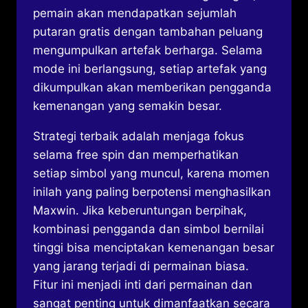
pemain akan mendapatkan sejumlah
putaran gratis dengan tambahan peluang
mengumpulkan artefak berharga. Selama
mode ini berlangsung, setiap artefak yang
dikumpulkan akan memberikan pengganda
kemenangan yang semakin besar.
Strategi terbaik adalah menjaga fokus
selama free spin dan memperhatikan
setiap simbol yang muncul, karena momen
inilah yang paling berpotensi menghasilkan
Maxwin. Jika keberuntungan berpihak,
kombinasi pengganda dan simbol bernilai
tinggi bisa menciptakan kemenangan besar
yang jarang terjadi di permainan biasa.
Fitur ini menjadi inti dari permainan dan
sangat penting untuk dimanfaatkan secara