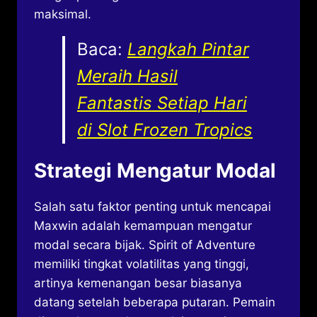
maksimal.
Baca:
Langkah Pintar
Meraih Hasil
Fantastis Setiap Hari
di Slot Frozen Tropics
Strategi Mengatur Modal
Salah satu faktor penting untuk mencapai
Maxwin adalah kemampuan mengatur
modal secara bijak. Spirit of Adventure
memiliki tingkat volatilitas yang tinggi,
artinya kemenangan besar biasanya
datang setelah beberapa putaran. Pemain