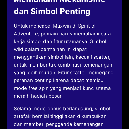
dan Simbol Penting
Untuk mencapai Maxwin di Spirit of
Adventure, pemain harus memahami cara
kerja simbol dan fitur utamanya. Simbol
wild dalam permainan ini dapat
menggantikan simbol lain, kecuali scatter,
untuk membentuk kombinasi kemenangan
yang lebih mudah. Fitur scatter memegang
peranan penting karena dapat memicu
mode free spin yang menjadi kunci utama
meraih hadiah besar.
Selama mode bonus berlangsung, simbol
artefak bernilai tinggi akan dikumpulkan
dan memberi pengganda kemenangan