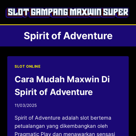
Skip
to
content
Spirit of Adventure
SLOT ONLINE
Cara Mudah Maxwin Di
Spirit of Adventure
11/03/2025
Spirit of Adventure adalah slot bertema
petualangan yang dikembangkan oleh
Pragmatic Play dan menawarkan sensasi