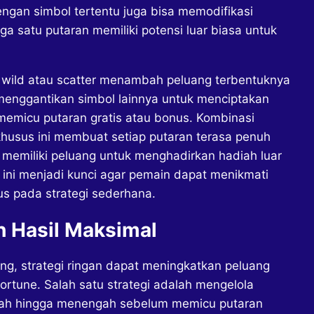
engan simbol tertentu juga bisa memodifikasi
a satu putaran memiliki potensi luar biasa untuk
i wild atau scatter menambah peluang terbentuknya
menggantikan simbol lainnya untuk menciptakan
memicu putaran gratis atau bonus. Kombinasi
khusus ini membuat setiap putaran terasa penuh
 memiliki peluang untuk menghadirkan hadiah luar
 ini menjadi kunci agar pemain dapat menikmati
us pada strategi sederhana.
h Hasil Maksimal
g, strategi ringan dapat meningkatkan peluang
 Fortune. Salah satu strategi adalah mengelola
endah hingga menengah sebelum memicu putaran