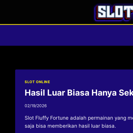
Skip
to
content
SLOT ONLINE
Hasil Luar Biasa Hanya Seka
02/19/2026
Slot Fluffy Fortune adalah permainan yang 
saja bisa memberikan hasil luar biasa.