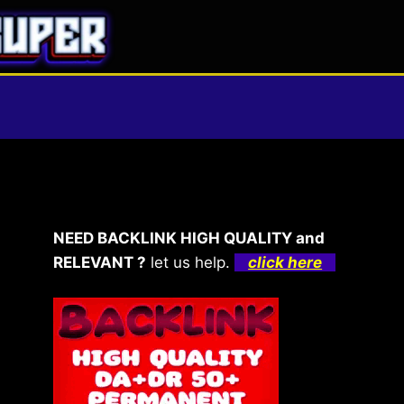
NEED BACKLINK HIGH QUALITY and
RELEVANT ?
let us help.
click here