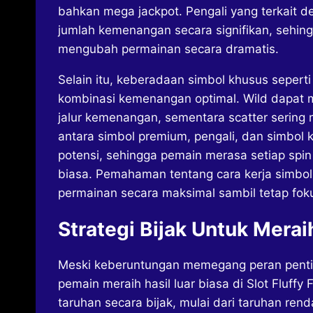
bahkan mega jackpot. Pengali yang terkait d
jumlah kemenangan secara signifikan, sehingg
mengubah permainan secara dramatis.
Selain itu, keberadaan simbol khusus sepert
kombinasi kemenangan optimal. Wild dapat 
jalur kemenangan, sementara scatter sering 
antara simbol premium, pengali, dan simbol 
potensi, sehingga pemain merasa setiap spin
biasa. Pemahaman tentang cara kerja simbol
permainan secara maksimal sambil tetap fok
Strategi Bijak Untuk Merai
Meski keberuntungan memegang peran pentin
pemain meraih hasil luar biasa di Slot Fluffy
taruhan secara bijak, mulai dari taruhan r