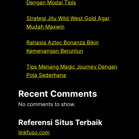
Dengan Modal Tipis
Strategi Jitu Wild West Gold Agar
Mudah Maxwin
Rahasia Aztec Bonanza Bikin
Kemenangan Beruntun
Tips Menang Magic Journey Dengan
Pola Sederhana
Recent Comments
No comments to show.
Referensi Situs Terbaik
linkfuso.com