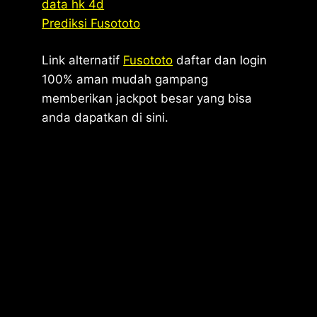
data hk 4d
Prediksi Fusototo
Link alternatif
Fusototo
daftar dan login
100% aman mudah gampang
memberikan jackpot besar yang bisa
anda dapatkan di sini.