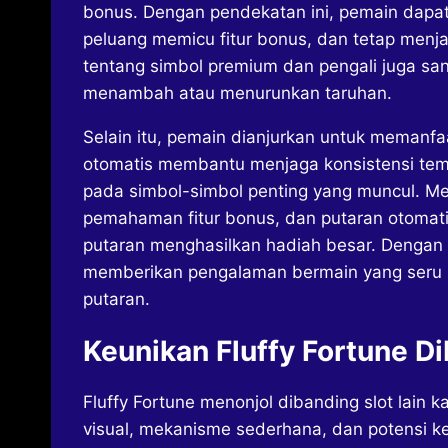
bonus. Dengan pendekatan ini, pemain dap
peluang memicu fitur bonus, dan tetap menj
tentang simbol premium dan pengali juga s
menambah atau menurunkan taruhan.
Selain itu, pemain dianjurkan untuk memanfa
otomatis membantu menjaga konsistensi t
pada simbol-simbol penting yang muncul. Me
pemahaman fitur bonus, dan putaran otomati
putaran menghasilkan hadiah besar. Dengan p
memberikan pengalaman bermain yang seru s
putaran.
Keunikan Fluffy Fortune Di
Fluffy Fortune menonjol dibanding slot la
visual, mekanisme sederhana, dan potensi 