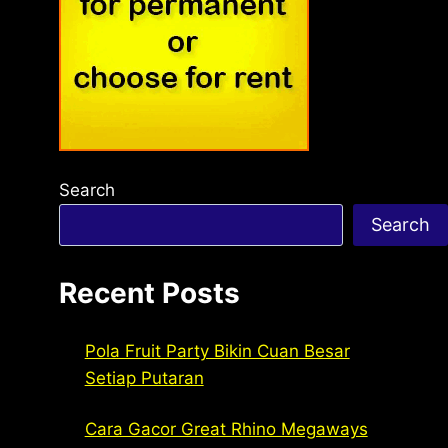
Search
Search
Recent Posts
Pola Fruit Party Bikin Cuan Besar
Setiap Putaran
Cara Gacor Great Rhino Megaways