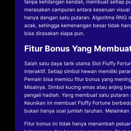
tanpa kehilangan kendali, membuat setiap pu
merasakan campuran antara keseruan visual 
hanya dengan satu putaran. Algoritma RNG 
acak, sehingga kemenangan besar tidak hanya
bisa dirasakan siapa pun.
Fitur Bonus Yang Membua
Salah satu daya tarik utama Slot Fluffy Fortu
interaktif. Setiap simbol hewan memiliki per
Pemain bisa memicu fitur bonus yang menin
Misalnya. Simbol kucing emas atau anjing be
pengali hadiah. Yang membuat satu putaran sa
Keunikan ini membuat Fluffy Fortune berbeda
bukan hanya soal jumlah taruhan. Melainkan 
Fitur bonus ini tidak hanya menambah pelua