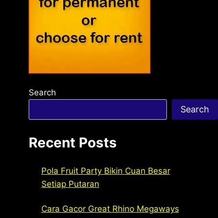
Search
Search
Recent Posts
Pola Fruit Party Bikin Cuan Besar
Setiap Putaran
Cara Gacor Great Rhino Megaways