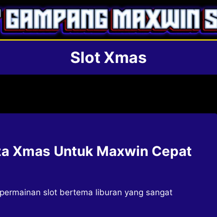
Slot Xmas
a Xmas Untuk Maxwin Cepat
ermainan slot bertema liburan yang sangat