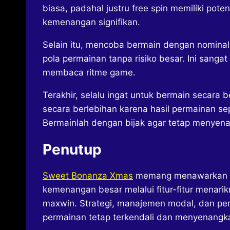
biasa, padahal justru free spin memiliki po
kemenangan signifikan.
Selain itu, mencoba bermain dengan nominal
pola permainan tanpa risiko besar. Ini sanga
membaca ritme game.
Terakhir, selalu ingat untuk bermain secar
secara berlebihan karena hasil permainan s
Bermainlah dengan bijak agar tetap menyen
Penutup
Sweet Bonanza Xmas
memang menawarkan pe
kemenangan besar melalui fitur-fitur menari
maxwin. Strategi, manajemen modal, dan pe
permainan tetap terkendali dan menyenangk