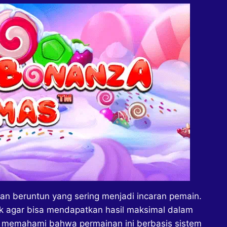
an beruntun yang sering menjadi incaran pemain.
k agar bisa mendapatkan hasil maksimal dalam
uk memahami bahwa permainan ini berbasis sistem