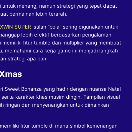
i untuk menang, namun strategi yang tepat dapat
t permainan lebih terarah.
XWIN SUPER
istilah “pola” sering digunakan untuk
anggap lebih efektif berdasarkan pengalaman
memiliki fitur tumble dan multiplier yang membuat
itu, memahami cara kerja game ini menjadi langkah
n strategi apa pun.
 Xmas
ari Sweet Bonanza yang hadir dengan nuansa Natal
erta karakter khas musim dingin. Tampilan visual
bih ringan dan menyenangkan untuk dimainkan
a memiliki fitur tumble di mana simbol kemenangan