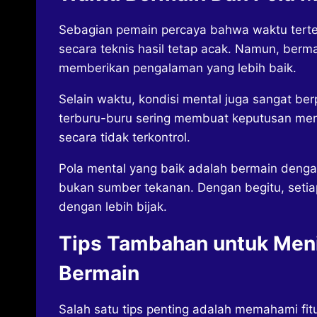
Sebagian pemain percaya bahwa waktu terte
secara teknis hasil tetap acak. Namun, berma
memberikan pengalaman yang lebih baik.
Selain waktu, kondisi mental juga sangat b
terburu-buru sering membuat keputusan menja
secara tidak terkontrol.
Pola mental yang baik adalah bermain deng
bukan sumber tekanan. Dengan begitu, setia
dengan lebih bijak.
Tips Tambahan untuk Men
Bermain
Salah satu tips penting adalah memahami fit