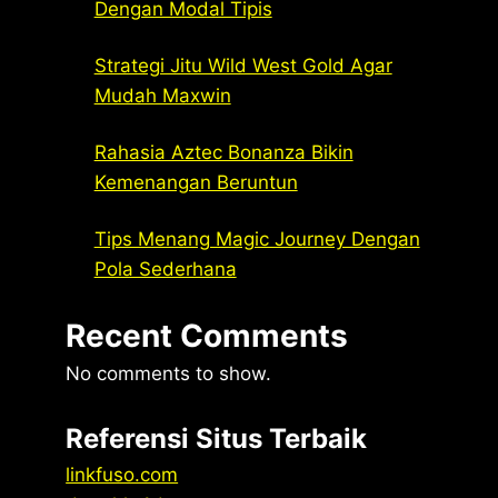
Dengan Modal Tipis
Strategi Jitu Wild West Gold Agar
Mudah Maxwin
Rahasia Aztec Bonanza Bikin
Kemenangan Beruntun
Tips Menang Magic Journey Dengan
Pola Sederhana
Recent Comments
No comments to show.
Referensi Situs Terbaik
linkfuso.com