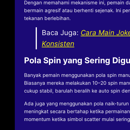
Dengan memahami mekanisme ini, pemain da
bermain agresif atau berhenti sejenak. Ini 
tekanan berlebihan.
Baca Juga:
Cara Main Joke
Konsisten
Pola Spin yang Sering Di
Banyak pemain menggunakan pola spin manua
Biasanya mereka melakukan 10–20 spin manu
cukup stabil, barulah beralih ke auto spin de
Ada juga yang menggunakan pola naik-turun ta
meningkat secara bertahap ketika permainan
momentum ketika simbol scatter mulai serin