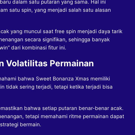
baru dalam satu putaran yang sama. Hal ini
 satu spin, yang menjadi salah satu alasan
 acak yang muncul saat free spin menjadi daya tarik
enangan secara signifikan, sehingga banyak
 dari kombinasi fitur ini.
Volatilitas Permainan
mahami bahwa Sweet Bonanza Xmas memiliki
 tidak sering terjadi, tetapi ketika terjadi bisa
astikan bahwa setiap putaran benar-benar acak.
emenangan, tetapi memahami ritme permainan dapat
trategi bermain.