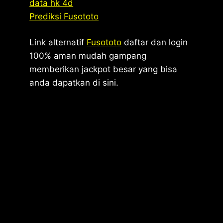
data hk 4d
Prediksi Fusototo
Link alternatif
Fusototo
daftar dan login
100% aman mudah gampang
memberikan jackpot besar yang bisa
anda dapatkan di sini.