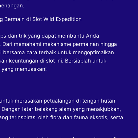
menangan.
ips dan trik yang dapat membantu Anda
. Dari memahami mekanisme permainan hingga
suri bersama cara terbaik untuk mengoptimalkan
keuntungan di slot ini. Bersiaplah untuk
il yang memuaskan!
ntuk merasakan petualangan di tengah hutan
. Dengan latar belakang alam yang menakjubkan,
g terinspirasi oleh flora dan fauna eksotis, serta