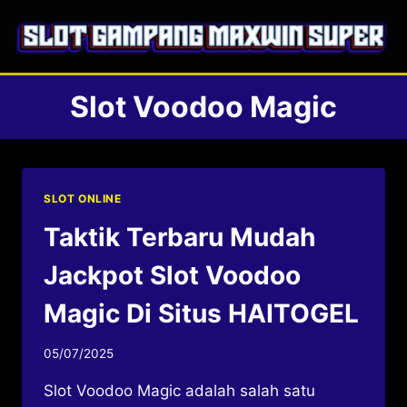
Skip
to
content
Slot Voodoo Magic
SLOT ONLINE
Taktik Terbaru Mudah
Jackpot Slot Voodoo
Magic Di Situs HAITOGEL
05/07/2025
Slot Voodoo Magic adalah salah satu