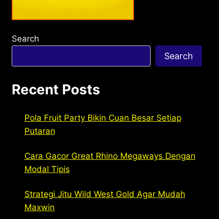
Search
Search
Recent Posts
Pola Fruit Party Bikin Cuan Besar Setiap
Putaran
Cara Gacor Great Rhino Megaways Dengan
Modal Tipis
Strategi Jitu Wild West Gold Agar Mudah
Maxwin