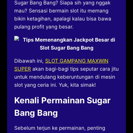
Sugar Bang Bang? Siapa sih yang nggak
mau? Sensasi bermain slot itu memang
bikin ketagihan, apalagi kalau bisa bawa
pulang profit yang besar.
Dibawah ini,
SLOT GAMPANG MAXWIN
SUPER
akan bagi-bagi tips seputar cara jitu
untuk mendulang keberuntungan di mesin
slot yang ceria ini. Yuk, kita simak!
Kenali Permainan Sugar
Bang Bang
Sebelum terjun ke permainan, penting