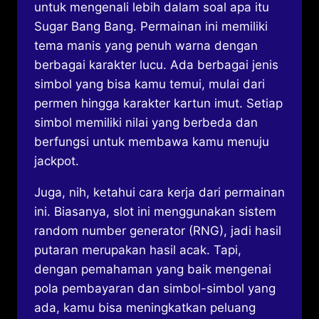
untuk mengenali lebih dalam soal apa itu
Sugar Bang Bang. Permainan ini memiliki
tema manis yang penuh warna dengan
berbagai karakter lucu. Ada berbagai jenis
simbol yang bisa kamu temui, mulai dari
permen hingga karakter kartun imut. Setiap
simbol memiliki nilai yang berbeda dan
berfungsi untuk membawa kamu menuju
jackpot.
Juga, nih, ketahui cara kerja dari permainan
ini. Biasanya, slot ini menggunakan sistem
random number generator (RNG), jadi hasil
putaran merupakan hasil acak. Tapi,
dengan pemahaman yang baik mengenai
pola pembayaran dan simbol-simbol yang
ada, kamu bisa meningkatkan peluang