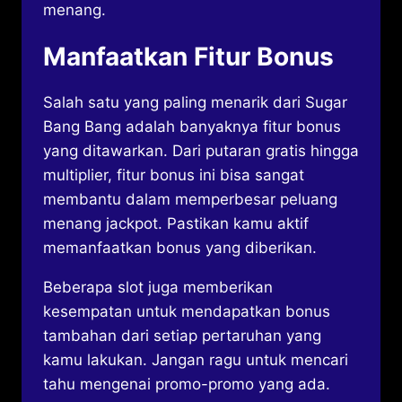
menang.
Manfaatkan Fitur Bonus
Salah satu yang paling menarik dari Sugar
Bang Bang adalah banyaknya fitur bonus
yang ditawarkan. Dari putaran gratis hingga
multiplier, fitur bonus ini bisa sangat
membantu dalam memperbesar peluang
menang jackpot. Pastikan kamu aktif
memanfaatkan bonus yang diberikan.
Beberapa slot juga memberikan
kesempatan untuk mendapatkan bonus
tambahan dari setiap pertaruhan yang
kamu lakukan. Jangan ragu untuk mencari
tahu mengenai promo-promo yang ada.