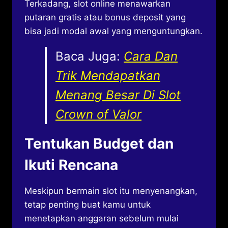
Terkadang, slot online menawarkan
putaran gratis atau bonus deposit yang
bisa jadi modal awal yang menguntungkan.
Baca Juga:
Cara Dan
Trik Mendapatkan
Menang Besar Di Slot
Crown of Valor
Tentukan Budget dan
Ikuti Rencana
Meskipun bermain slot itu menyenangkan,
tetap penting buat kamu untuk
menetapkan anggaran sebelum mulai