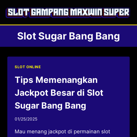
Skip
to
content
Slot Sugar Bang Bang
SLOT ONLINE
Tips Memenangkan
Jackpot Besar di Slot
Sugar Bang Bang
01/25/2025
Mau menang jackpot di permainan slot