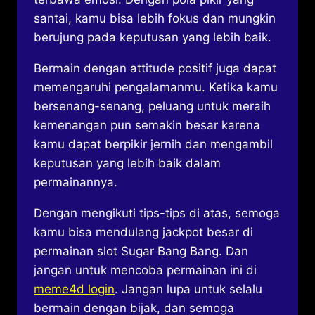
santai, kamu bisa lebih fokus dan mungkin
berujung pada keputusan yang lebih baik.
Bermain dengan attitude positif juga dapat
memengaruhi pengalamanmu. Ketika kamu
bersenang-senang, peluang untuk meraih
kemenangan pun semakin besar karena
kamu dapat berpikir jernih dan mengambil
keputusan yang lebih baik dalam
permainannya.
​Dengan mengikuti tips-tips di atas, semoga
kamu bisa mendulang jackpot besar di
permainan slot Sugar Bang Bang. Dan
jangan untuk mencoba permainan ini di
meme4d login
. Jangan lupa untuk selalu
bermain dengan bijak, dan semoga