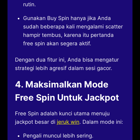
rutin.
Gunakan Buy Spin hanya jika Anda
sudah beberapa kali mengalami scatter
hampir tembus, karena itu pertanda
free spin akan segera aktif.
Dengan dua fitur ini, Anda bisa mengatur
strategi lebih agresif dalam sesi gacor.
4. Maksimalkan Mode
Free Spin Untuk Jackpot
Free Spin adalah kunci utama menuju
jackpot besar di
jeruk win
. Dalam mode ini:
Pengali muncul lebih sering.