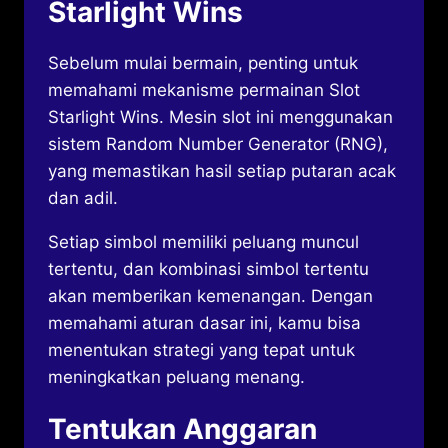
Starlight Wins
Sebelum mulai bermain, penting untuk
memahami mekanisme permainan Slot
Starlight Wins. Mesin slot ini menggunakan
sistem Random Number Generator (RNG),
yang memastikan hasil setiap putaran acak
dan adil.
Setiap simbol memiliki peluang muncul
tertentu, dan kombinasi simbol tertentu
akan memberikan kemenangan. Dengan
memahami aturan dasar ini, kamu bisa
menentukan strategi yang tepat untuk
meningkatkan peluang menang.
Tentukan Anggaran