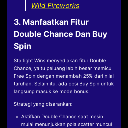
Wild Fireworks
3. Manfaatkan Fitur
Double Chance Dan Buy
Spin
Starlight Wins menyediakan fitur Double
Chance, yaitu peluang lebih besar memicu
Free Spin dengan menambah 25% dari nilai
taruhan. Selain itu, ada opsi Buy Spin untuk
langsung masuk ke mode bonus.
Strategi yang disarankan:
Aktifkan Double Chance saat mesin
mulai menunjukkan pola scatter muncul