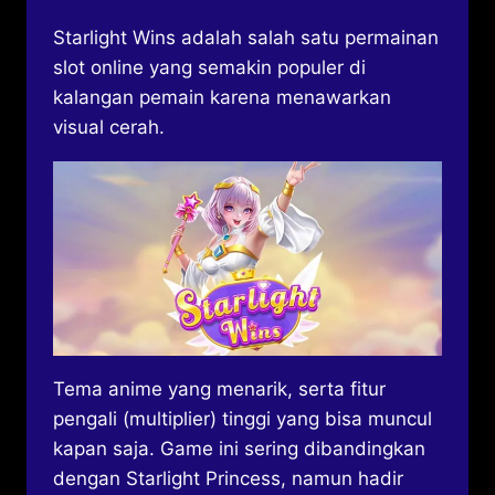
Starlight Wins adalah salah satu permainan
slot online yang semakin populer di
kalangan pemain karena menawarkan
visual cerah.
Tema anime yang menarik, serta fitur
pengali (multiplier) tinggi yang bisa muncul
kapan saja. Game ini sering dibandingkan
dengan Starlight Princess, namun hadir