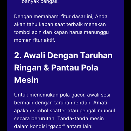
banyak pengali.
Dengan memahami fitur dasar ini, Anda
akan tahu kapan saat terbaik menekan
tombol spin dan kapan harus menunggu
momen fitur aktif.
2. Awali Dengan Taruhan
Ringan & Pantau Pola
Mesin
Untuk menemukan pola gacor, awali sesi
bermain dengan taruhan rendah. Amati
apakah simbol scatter atau pengali muncul
secara berurutan. Tanda-tanda mesin
dalam kondisi “gacor” antara lain: