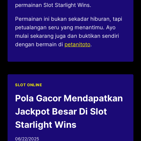
permainan Slot Starlight Wins.
Permainan ini bukan sekadar hiburan, tapi
petualangan seru yang menantimu. Ayo
mulai sekarang juga dan buktikan sendiri
dengan bermain di
petanitoto
.
SLOT ONLINE
Pola Gacor Mendapatkan
Jackpot Besar Di Slot
Starlight Wins
06/22/2025