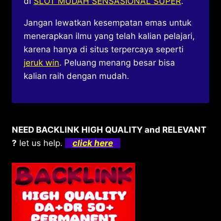
di
SLOT MUDAH SENSASIONAL SUPER
.
Jangan lewatkan kesempatan emas untuk
menerapkan ilmu yang telah kalian pelajari,
karena hanya di situs terpercaya seperti
jeruk win
. Peluang menang besar bisa
kalian raih dengan mudah.
NEED BACKLINK HIGH QUALITY and RELEVANT
?
let us help.
click here